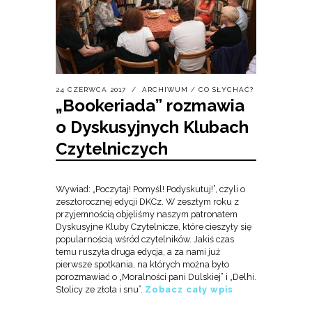
24 CZERWCA 2017
ARCHIWUM
/
CO SŁYCHAĆ?
„Bookeriada” rozmawia
o Dyskusyjnych Klubach
Czytelniczych
Wywiad: „Poczytaj! Pomyśl! Podyskutuj!”, czyli o
zeszłorocznej edycji DKCz. W zeszłym roku z
przyjemnością objęliśmy naszym patronatem
Dyskusyjne Kluby Czytelnicze, które cieszyły się
popularnością wśród czytelników. Jakiś czas
temu ruszyła druga edycja, a za nami już
pierwsze spotkania, na których można było
porozmawiać o „Moralności pani Dulskiej” i „Delhi.
Stolicy ze złota i snu”.
Zobacz cały wpis