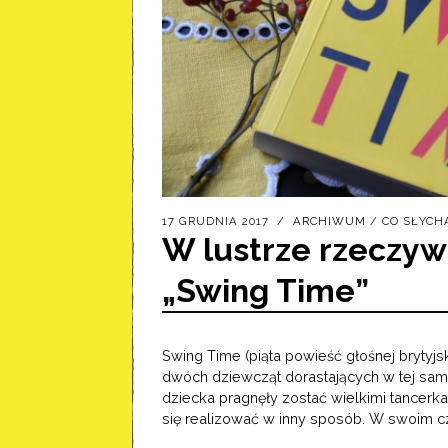
17 GRUDNIA 2017
ARCHIWUM
/
CO SŁYCH
W lustrze rzeczywis
„Swing Time”
Swing Time (piąta powieść głośnej brytyjski
dwóch dziewcząt dorastających w tej same
dziecka pragnęły zostać wielkimi tancerka
się realizować w inny sposób. W swoim c