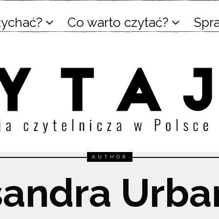
łychać?
Co warto czytać?
Spr
AUTHOR
sandra Urba