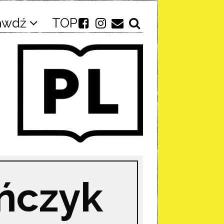
awdź
TOP
ńczyk