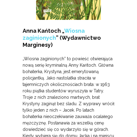
Anna Kańtoch „
Wiosna
zaginionych
” (Wydawnictwo
Marginesy)
„Wiosna zaginionych” to powieść otwierająca
nową serię kryminalną Anny Kańtoch. Główna
bohaterka, Krystyna, jest emerytowaną
policjantką. Jako nastolatka straciła w
tajemniczych okolicznościach brata: w 1963
roku piątka studentów wyruszyła w Tatry.
Troje z nich znaleziono martwych, brat
Krystyny zaginął bez śladu. Z wyprawy wrócił
tylko jeden z nich – Jacek. Po latach
bohaterka nieoczekiwanie zauważa ocalałego
mężczyznę. Postanawia za wszelką cenę
dowiedzieć się co wydarzyło się w górach.
Kiedy wybiera się do domu Jacka i na miejscu