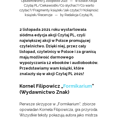
Opublikowano 5 listopada 2021
w dziale
Akcja
Czytaj PL
/
Ciekawostki
/
Co słychać?
/
Co warto
czytać?
/
Fragmenty książek
/
Jak czytać?
/
Kolejność
książek
/
Recenzje
by
Redakcja Czytaj PL
2 listopada 2021 roku wystartowała
siódma edycja akcji Czytaj PL, czyli
największej akcji w Polsce promującej
czytelnictwo. Dzięki niej, przez cały
listopad, czytelnicy w Polsce i za granicą
mają możliwość darmowego
wypożyczania 12 ebooków i audiobooków.
Przedstawiamy wam książki, które
znalazły się w akcji Czytaj PL 2021!
Kornel Filipowicz „
Formikarium
”
(Wydawnictwo Znak)
Pierwsze skrzypce w „Formikarium”, zbiorze
opowiadań Kornela Filipowicza, gra przyroda.
Wszystkie teksty pokazują autora jako mistrza