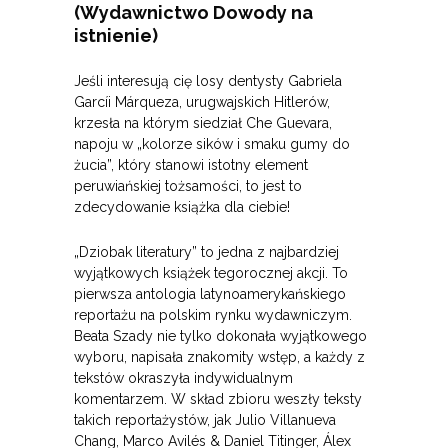
(Wydawnictwo Dowody na
istnienie)
Jeśli interesują cię losy dentysty Gabriela
Garcíi Márqueza, urugwajskich Hitlerów,
krzesła na którym siedział Che Guevara,
napoju w „kolorze sików i smaku gumy do
żucia”, który stanowi istotny element
peruwiańskiej tożsamości, to jest to
zdecydowanie książka dla ciebie!
„Dziobak literatury” to jedna z najbardziej
wyjątkowych książek tegorocznej akcji. To
pierwsza antologia latynoamerykańskiego
reportażu na polskim rynku wydawniczym.
Beata Szady nie tylko dokonała wyjątkowego
wyboru, napisała znakomity wstęp, a każdy z
tekstów okraszyła indywidualnym
komentarzem. W skład zbioru weszły teksty
takich reportażystów, jak Julio Villanueva
Chang, Marco Avilés & Daniel Titinger, Álex