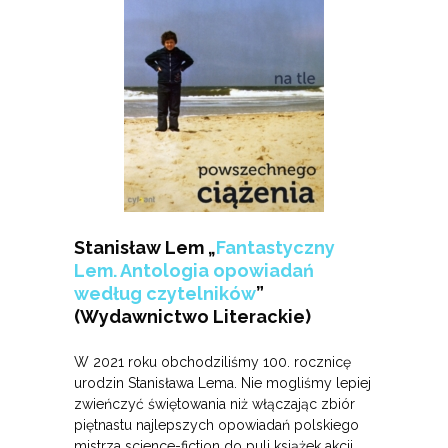
Stanisław Lem „
Fantastyczny
Lem. Antologia opowiadań
według czytelników
”
(Wydawnictwo Literackie)
W 2021 roku obchodziliśmy 100. rocznicę
urodzin Stanisława Lema. Nie mogliśmy lepiej
zwieńczyć świętowania niż włączając zbiór
piętnastu najlepszych opowiadań polskiego
mistrza science-fiction do puli książek akcji