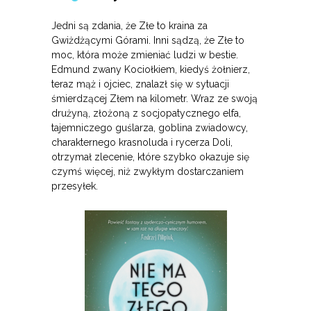
Jedni są zdania, że Złe to kraina za
Gwiżdżącymi Górami. Inni sądzą, że Złe to
moc, która może zmieniać ludzi w bestie.
Edmund zwany Kociołkiem, kiedyś żołnierz,
teraz mąż i ojciec, znalazł się w sytuacji
śmierdzącej Złem na kilometr. Wraz ze swoją
drużyną, złożoną z socjopatycznego elfa,
tajemniczego guślarza, goblina zwiadowcy,
charakternego krasnoluda i rycerza Doli,
otrzymał zlecenie, które szybko okazuje się
czymś więcej, niż zwykłym dostarczaniem
przesyłek.