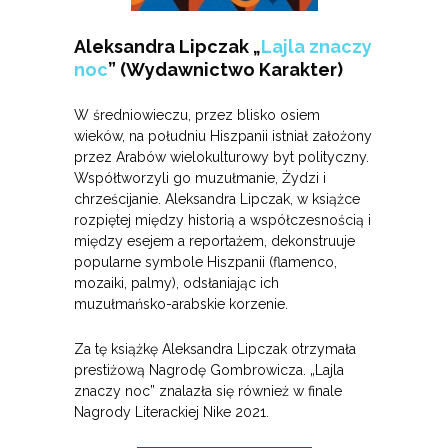
Aleksandra Lipczak „
Lajla znaczy
noc
” (Wydawnictwo Karakter)
W średniowieczu, przez blisko osiem
wieków, na południu Hiszpanii istniał założony
przez Arabów wielokulturowy byt polityczny.
Współtworzyli go muzułmanie, Żydzi i
chrześcijanie. Aleksandra Lipczak, w książce
rozpiętej między historią a współczesnością i
między esejem a reportażem, dekonstruuje
popularne symbole Hiszpanii (flamenco,
mozaiki, palmy), odsłaniając ich
muzułmańsko-arabskie korzenie.
Za tę książkę Aleksandra Lipczak otrzymała
prestiżową Nagrodę Gombrowicza. „Lajla
znaczy noc” znalazła się również w finale
Nagrody Literackiej Nike 2021.