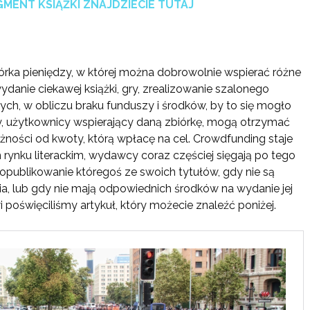
ENT KSIĄŻKI ZNAJDZIECIE TUTAJ
órka pieniędzy, w której można dobrowolnie wspierać różne
ydanie ciekawej książki, gry, zrealizowanie szalonego
ych, w obliczu braku funduszy i środków, by to się mogło
, użytkownicy wspierający daną zbiórkę, mogą otrzymać
ności od kwoty, którą wpłacę na cel. Crowdfunding staje
rynku literackim, wydawcy coraz częściej sięgają po tego
 opublikowanie któregoś ze swoich tytułów, gdy nie są
a, lub gdy nie mają odpowiednich środków na wydanie jej
święciliśmy artykuł, który możecie znaleźć poniżej.