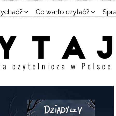
łychać?
Co warto czytać?
Spr