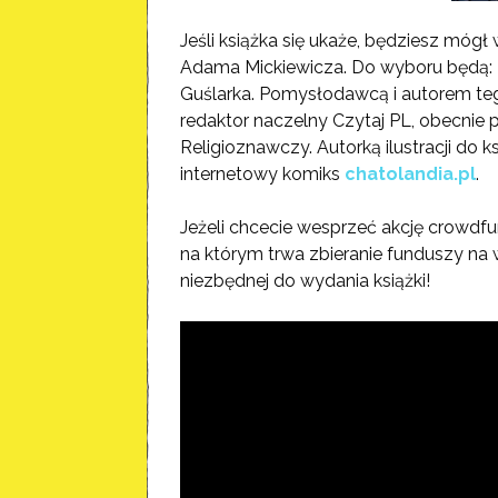
Jeśli książka się ukaże, będziesz mógł
Adama Mickiewicza. Do wyboru będą: 
Guślarka. Pomysłodawcą i autorem teg
redaktor naczelny Czytaj PL, obecni
Religioznawczy. Autorką ilustracji do k
internetowy komiks
chatolandia.pl
.
Jeżeli chcecie wesprzeć akcję crowdf
na którym trwa zbieranie funduszy na w
niezbędnej do wydania książki!