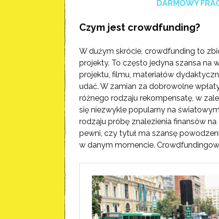
DARMOWY FRAGM
Czym jest crowdfunding?
W dużym skrócie, crowdfunding to zbi
projekty. To często jedyna szansa na w
projektu, filmu, materiałów dydaktyczn
udać. W zamian za dobrowolne wpłaty
różnego rodzaju rekompensatę, w zależ
się niezwykle popularny na światowym 
rodzaju próbę znalezienia finansów na
pewni, czy tytuł ma szansę powodzeni
w danym momencie. Crowdfundingowi po