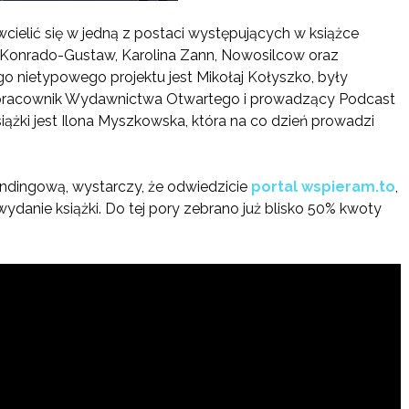
 wcielić się w jedną z postaci występujących w książce
Konrado-Gustaw, Karolina Zann, Nowosilcow oraz
o nietypowego projektu jest Mikołaj Kołyszko, były
e pracownik Wydawnictwa Otwartego i prowadzący Podcast
siążki jest Ilona Myszkowska, która na co dzień prowadzi
undingową, wystarczy, że odwiedzicie
portal wspieram.to
,
ydanie książki. Do tej pory zebrano już blisko 50% kwoty