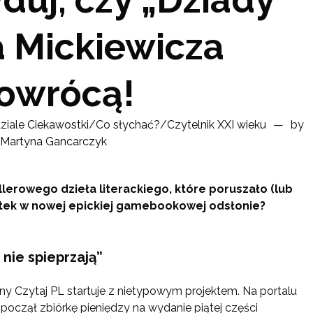
 Mickiewicza
owrócą!
ziale
Ciekawostki
/
Co słychać?
/
Czytelnik XXI wieku
by
Martyna Gancarczyk
llerowego dzieła literackiego, które poruszało (lub
atek w nowej epickiej gamebookowej odsłonie?
 nie spieprzają”
lny Czytaj PL startuje z nietypowym projektem. Na portalu
począł zbiórkę pieniędzy na wydanie piątej części