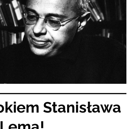
okiem Stanisława
Lema!