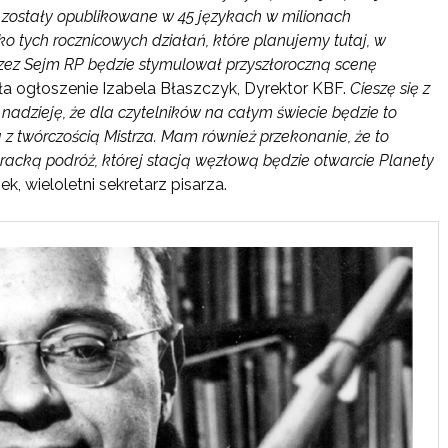
i zostały opublikowane w 45 językach w milionach
ko tych rocznicowych działań, które planujemy tutaj, w
zez Sejm RP będzie stymulował przyszłoroczną scenę
 ogłoszenie Izabela Błaszczyk, Dyrektor KBF.
Cieszę się z
adzieję, że dla czytelników na całym świecie będzie to
 z twórczością Mistrza. Mam również przekonanie, że to
iteracką podróż, której stacją węzłową będzie otwarcie Planety
, wieloletni sekretarz pisarza.