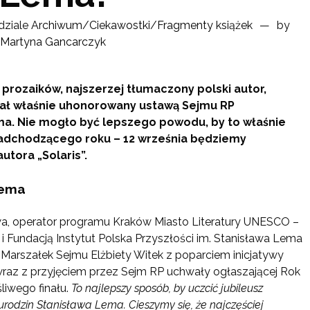
dziale
Archiwum
/
Ciekawostki
/
Fragmenty książek
by
Martyna Gancarczyk
 prozaików, najszerzej tłumaczony polski autor,
ał właśnie uhonorowany ustawą Sejmu RP
ma. Nie mogło być lepszego powodu, by to właśnie
adchodzącego roku – 12 września będziemy
utora „Solaris”.
Lema
owa, operator programu Kraków Miasto Literatury UNESCO –
 Fundacją Instytut Polska Przyszłości im. Stanisława Lema
 Marszałek Sejmu Elżbiety Witek z poparciem inicjatywy
wraz z przyjęciem przez Sejm RP uchwały ogłaszającej Rok
liwego finału.
To najlepszy sposób, by uczcić jubileusz
 urodzin Stanisława Lema. Cieszymy się, że najczęściej