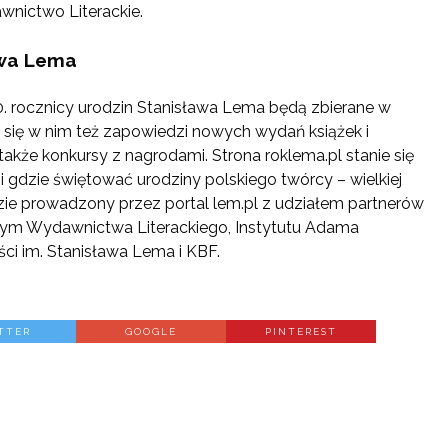
wnictwo Literackie.
awa Lema
. rocznicy urodzin Stanisława Lema będą zbierane w
ą się w nim też zapowiedzi nowych wydań książek i
także konkursy z nagrodami. Strona roklema.pl stanie się
i gdzie świętować urodziny polskiego twórcy – wielkiej
ędzie prowadzony przez portal lem.pl z udziałem partnerów
 tym Wydawnictwa Literackiego, Instytutu Adama
ści im. Stanisława Lema i KBF.
TTER
GOOGLE
PINTEREST