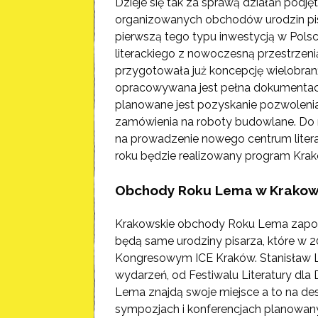
Dzieje się tak za sprawą działań podj
organizowanych obchodów urodzin pisa
pierwszą tego typu inwestycją w Pols
literackiego z nowoczesną przestrzen
przygotowała już koncepcję wielobra
opracowywana jest pełna dokumentacj
planowane jest pozyskanie pozwoleni
zamówienia na roboty budowlane. D
na prowadzenie nowego centrum litera
roku będzie realizowany program Kra
Obchody Roku Lema w Krakow
Krakowskie obchody Roku Lema zapow
będą same urodziny pisarza, które w 
Kongresowym ICE Kraków. Stanisław L
wydarzeń, od Festiwalu Literatury dla
Lema znajdą swoje miejsce a to na de
sympozjach i konferencjach planowanyc