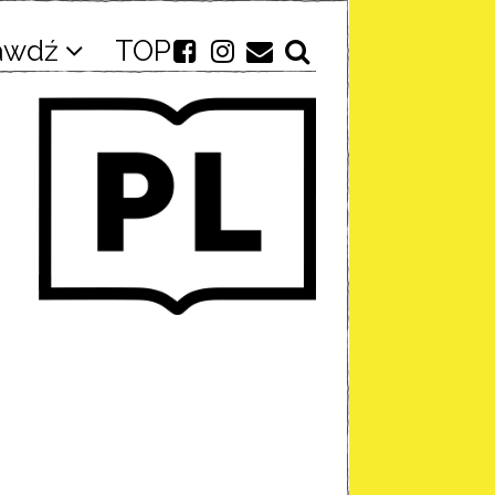
awdź
TOP