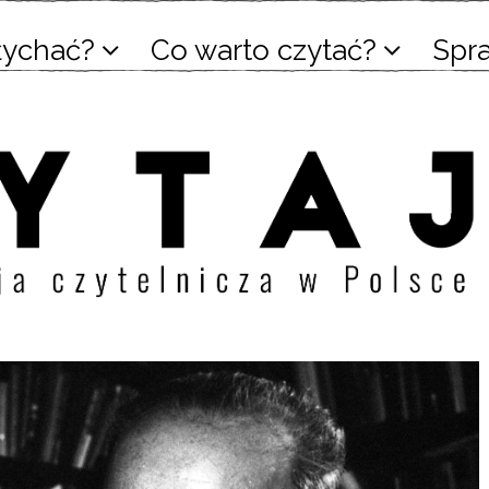
łychać?
Co warto czytać?
Spr