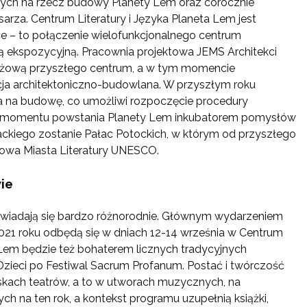
ętych na rzecz budowy Planety Lem oraz corocznie
rza. Centrum Literatury i Języka Planeta Lem jest
ce – to połączenie wielofunkcjonalnego centrum
ią ekspozycyjną. Pracownia projektowa JEMS Architekci
nżową przyszłego centrum, a w tym momencie
a architektoniczno-budowlana. W przyszłym roku
a na budowę, co umożliwi rozpoczęcie procedury
o momentu powstania Planety Lem inkubatorem pomysłów
ckiego zostanie Pałac Potockich, w którym od przyszłego
kowa Miasta Literatury UNESCO.
ie
iadają się bardzo różnorodnie. Głównym wydarzeniem
2021 roku odbędą się w dniach 12-14 września w Centrum
em będzie też bohaterem licznych tradycyjnych
 Dzieci po Festiwal Sacrum Profanum. Postać i twórczość
skach teatrów, a to w utworach muzycznych, na
h na ten rok, a kontekst programu uzupełnią książki,