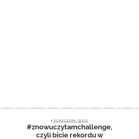
POPRZEDNI WPIS
#znowuczytamchallenge,
czyli bicie rekordu w