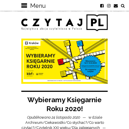
Menu
Wybieramy Księgarnie
Roku 2020!
Opublikowano 24 listopada 2020
w dziale
Archiwum
/
Ciekawostki
/
Co słychać?
/
Co warto
czytać?
/
Czytelnik XXI wieku
/
Dla zabieganych