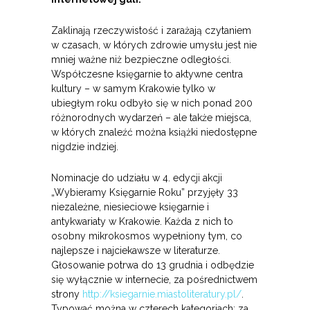
Zaklinają rzeczywistość i zarażają czytaniem
w czasach, w których zdrowie umysłu jest nie
mniej ważne niż bezpieczne odległości.
Współczesne księgarnie to aktywne centra
kultury – w samym Krakowie tylko w
ubiegłym roku odbyło się w nich ponad 200
różnorodnych wydarzeń – ale także miejsca,
w których znaleźć można książki niedostępne
nigdzie indziej.
Nominacje do udziału w 4. edycji akcji
„Wybieramy Księgarnie Roku” przyjęły 33
niezależne, niesieciowe księgarnie i
antykwariaty w Krakowie. Każda z nich to
osobny mikrokosmos wypełniony tym, co
najlepsze i najciekawsze w literaturze.
Głosowanie potrwa do 13 grudnia i odbędzie
się wyłącznie w internecie, za pośrednictwem
strony
http://ksiegarnie.miastoliteratury.pl/
.
Typować można w czterech kategoriach: za