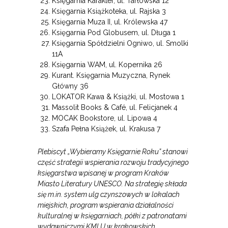
Księgarnia Karakter, ul. Tarłowska 12
Księgarnia Książkoteka, ul. Rajska 3
Księgarnia Muza II, ul. Królewska 47
Księgarnia Pod Globusem, ul. Długa 1
Księgarnia Spółdzielni Ogniwo, ul. Smolki
11A
Księgarnia WAM, ul. Kopernika 26
Kurant. Księgarnia Muzyczna, Rynek
Główny 36
LOKATOR Kawa & Książki, ul. Mostowa 1
Massolit Books & Café, ul. Felicjanek 4
MOCAK Bookstore, ul. Lipowa 4
Szafa Pełna Książek, ul. Krakusa 7
Plebiscyt „Wybieramy Księgarnie Roku” stanowi
część strategii wspierania rozwoju tradycyjnego
księgarstwa wpisanej w program Kraków
Miasto Literatury UNESCO. Na strategię składa
się m.in. system ulg czynszowych w lokalach
miejskich, program wspierania działalności
kulturalnej w księgarniach, półki z patronatami
wydawniczymi KMLU w krakowskich