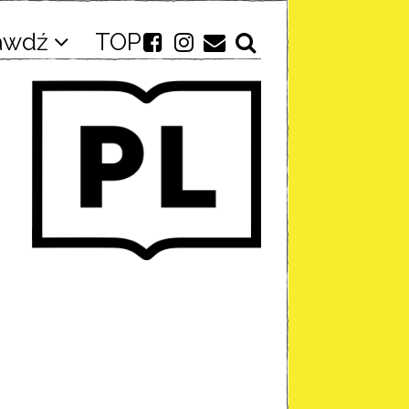
awdź
TOP