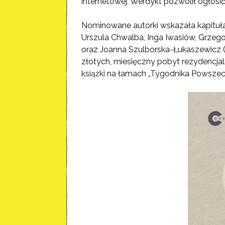
internetowej. Werdykt pozwolił ogłosić 
Nominowane autorki wskazała kapituła
Urszula Chwalba, Inga Iwasiów, Grzego
oraz Joanna Szulborska-Łukaszewicz (
złotych, miesięczny pobyt rezydencja
książki na łamach „Tygodnika Powszec