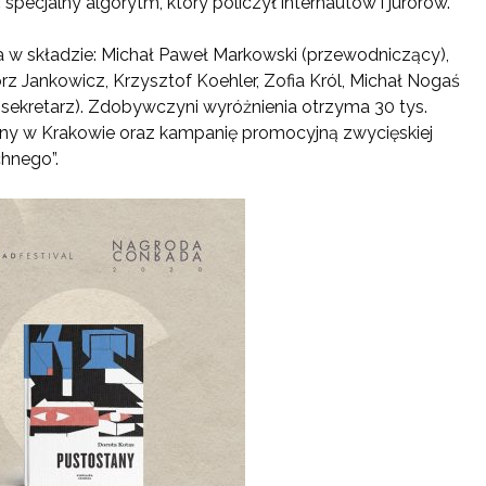
specjalny algorytm, który policzył internautów i jurorów.
 w składzie: Michał Paweł Markowski (przewodniczący),
rz Jankowicz, Krzysztof Koehler, Zofia Król, Michał Nogaś
sekretarz). Zdobywczyni wyróżnienia otrzyma 30 tys.
lny w Krakowie oraz kampanię promocyjną zwycięskiej
hnego”.