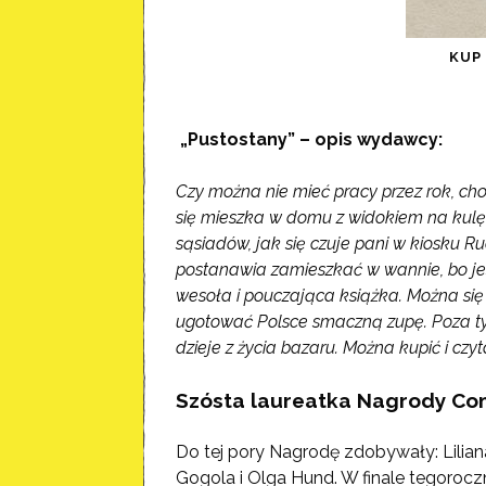
KU
„Pustostany” – opis wydawcy:
Czy można nie mieć pracy przez rok, choc
się mieszka w domu z widokiem na kulę
sąsiadów, jak się czuje pani w kiosku R
postanawia zamieszkać w wannie, bo je
wesoła i pouczająca książka. Można się 
ugotować Polsce smaczną zupę. Poza ty
dzieje z życia bazaru. Można kupić i cz
Szósta laureatka Nagrody Co
Do tej pory Nagrodę zdobywały: Lilia
Gogola i Olga Hund. W finale tegorocz