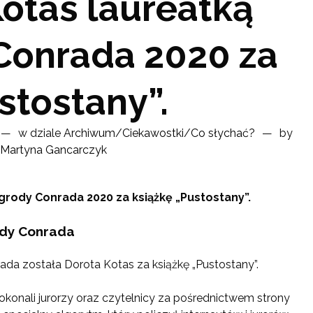
otas laureatką
Conrada 2020 za
stostany”.
w dziale
Archiwum
/
Ciekawostki
/
Co słychać?
by
Martyna Gancarczyk
grody Conrada 2020 za książkę „Pustostany”.
ody Conrada
ada została Dorota Kotas za książkę „Pustostany”.
onali jurorzy oraz czytelnicy za pośrednictwem strony