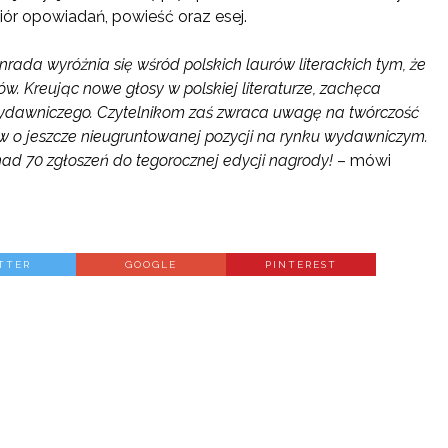
iór opowiadań, powieść oraz esej.
da wyróżnia się wśród polskich laurów literackich tym, że
w. Kreując nowe głosy w polskiej literaturze, zachęca
awniczego. Czytelnikom zaś zwraca uwagę na twórczość
ów o jeszcze nieugruntowanej pozycji na rynku wydawniczym.
nad 70 zgłoszeń do tegorocznej edycji nagrody!
– mówi
TTER
GOOGLE
PINTEREST