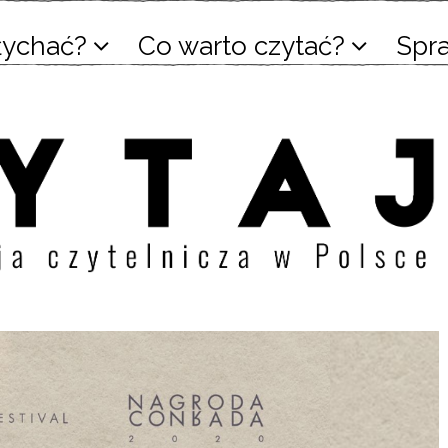
łychać?
Co warto czytać?
Spr