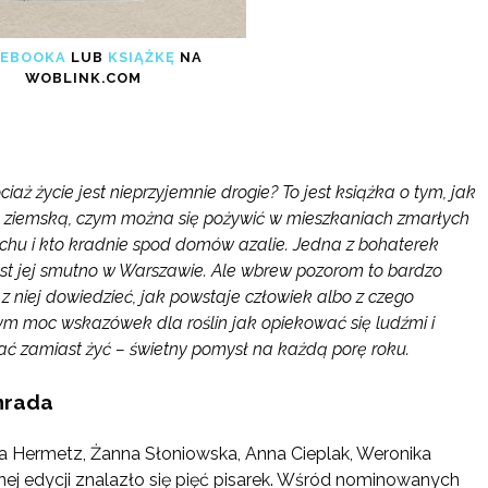
P
EBOOKA
LUB
KSIĄŻKĘ
NA
WOBLINK.COM
iaż życie jest nieprzyjemnie drogie? To jest książka o tym, jak
 ziemską, czym można się pożywić w mieszkaniach zmarłych
uchu i kto kradnie spod domów azalie. Jedna z bohaterek
st jej smutno w Warszawie. Ale wbrew pozorom to bardzo
z niej dowiedzieć, jak powstaje człowiek albo z czego
m moc wskazówek dla roślin jak opiekować się ludźmi i
ytać zamiast żyć – świetny pomysł na każdą porę roku.
nrada
na Hermetz, Żanna Słoniowska, Anna Cieplak, Weronika
nej edycji znalazło się pięć pisarek. Wśród nominowanych