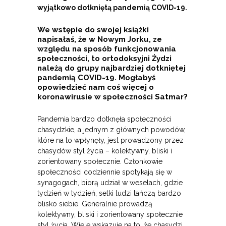
wyjątkowo dotkniętą pandemią COVID-19.
We wstępie do swojej książki
napisałaś, że w Nowym Jorku, ze
względu na sposób funkcjonowania
społeczności, to ortodoksyjni Żydzi
należą do grupy najbardziej dotkniętej
pandemią COVID-19. Mogłabyś
opowiedzieć nam coś więcej o
koronawirusie w społeczności Satmar?
Pandemia bardzo dotknęła społeczności
chasydzkie, a jednym z głównych powodów,
które na to wpłynęły, jest prowadzony przez
chasydów styl życia – kolektywny, bliski i
zorientowany społecznie. Członkowie
społeczności codziennie spotykają się w
synagogach, biorą udział w weselach, gdzie
tydzień w tydzień, setki ludzi tańczą bardzo
blisko siebie. Generalnie prowadzą
kolektywny, bliski i zorientowany społecznie
styl życia. Wiele wskazuje na to, że chasydzi