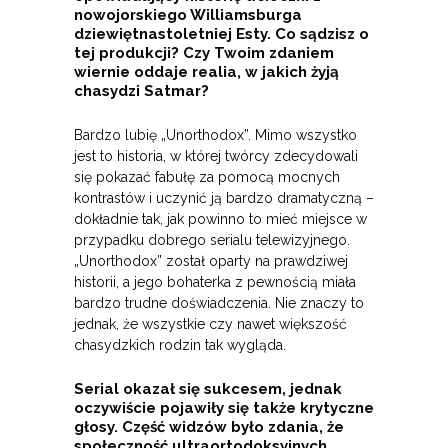
nowojorskiego Williamsburga
dziewiętnastoletniej Esty. Co sądzisz o
tej produkcji? Czy Twoim zdaniem
wiernie oddaje realia, w jakich żyją
chasydzi Satmar?
Bardzo lubię „Unorthodox”. Mimo wszystko
jest to historia, w której twórcy zdecydowali
się pokazać fabułę za pomocą mocnych
kontrastów i uczynić ją bardzo dramatyczną –
dokładnie tak, jak powinno to mieć miejsce w
przypadku dobrego serialu telewizyjnego.
„Unorthodox” został oparty na prawdziwej
historii, a jego bohaterka z pewnością miała
bardzo trudne doświadczenia. Nie znaczy to
jednak, że wszystkie czy nawet większość
chasydzkich rodzin tak wygląda.
Serial okazał się sukcesem, jednak
oczywiście pojawiły się także krytyczne
głosy. Część widzów było zdania, że
społeczność ultraortodoksyjnych