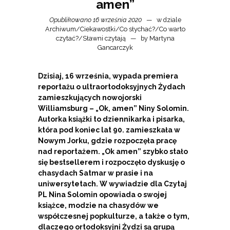
amen”
Opublikowano 16 września 2020
w dziale
Archiwum
/
Ciekawostki
/
Co słychać?
/
Co warto
czytać?
/
Sławni czytają
by
Martyna
Gancarczyk
Dzisiaj, 16 września, wypada premiera
reportażu o ultraortodoksyjnych Żydach
zamieszkujących nowojorski
Williamsburg – „Ok, amen” Niny Solomin.
Autorka książki to dziennikarka i pisarka,
która pod koniec lat 90. zamieszkała w
Nowym Jorku, gdzie rozpoczęła pracę
nad reportażem. „Ok amen” szybko stało
się bestsellerem i rozpoczęło dyskusję o
chasydach Satmar w prasie i na
uniwersytetach. W wywiadzie dla Czytaj
PL Nina Solomin opowiada o swojej
książce, modzie na chasydów we
współczesnej popkulturze, a także o tym,
dlaczego ortodoksyjni Żydzi są grupą