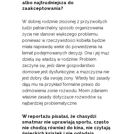
albo najtrudniejsza do
zaakceptowania?
W dobrej rodzinie złożonej z przyzwoitych
ludzi patriarchalny sposób organizowania
życia nie stanowi większego problemu,
ponieważ w rzeczywistości kobieta będzie
miała naprawdę wiele do powiedzenia na
temat podejmowanych decyzji. Ona i jej mąż
dzielą się władzą w rodzinie. Problem
zaczyna się, jeśli dane gospodarstwo
domowe jest dysfunkcyjne, a mężczyzna nie
jest dobry dla swojej żony. Wtedy też zasady
dają mu na przykład formalne prawo do
odmówienia żonie rozwodu. Moim zdaniem
właśnie zasady dotyczące rozwodów są
najbardziej problematyczne.
W reportażu pisałaś, że chasydzi
smatmar nie uprawiają sportu, często
nie chodzą również do kina, nie czytają
świeckich książek i nie oglądają