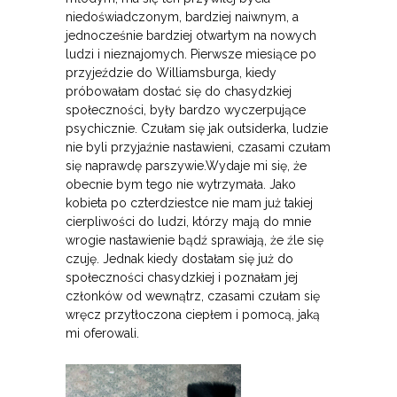
niedoświadczonym, bardziej naiwnym, a
jednocześnie bardziej otwartym na nowych
ludzi i nieznajomych. Pierwsze miesiące po
przyjeździe do Williamsburga, kiedy
próbowałam dostać się do chasydzkiej
społeczności, były bardzo wyczerpujące
psychicznie. Czułam się jak outsiderka, ludzie
nie byli przyjaźnie nastawieni, czasami czułam
się naprawdę parszywie.Wydaje mi się, że
obecnie bym tego nie wytrzymała. Jako
kobieta po czterdziestce nie mam już takiej
cierpliwości do ludzi, którzy mają do mnie
wrogie nastawienie bądź sprawiają, że źle się
czuję. Jednak kiedy dostałam się już do
społeczności chasydzkiej i poznałam jej
członków od wewnątrz, czasami czułam się
wręcz przytłoczona ciepłem i pomocą, jaką
mi oferowali.