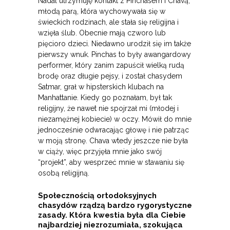
Nadal utrzymuję kontakt z Pinchasem i Chavą,
młodą parą, która wychowywała się w
świeckich rodzinach, ale stała się religijna i
wzięła ślub. Obecnie mają czworo lub
pięcioro dzieci. Niedawno urodził się im także
pierwszy wnuk. Pinchas to były awangardowy
performer, który zanim zapuścił wielką rudą
brodę oraz długie pejsy, i został chasydem
Satmar, grał w hipsterskich klubach na
Manhattanie. Kiedy go poznałam, był tak
religijny, że nawet nie spojrzał mi (młodej i
niezamężnej kobiecie) w oczy. Mówił do mnie
jednocześnie odwracając głowę i nie patrząc
w moją stronę. Chava wtedy jeszcze nie była
w ciąży, więc przyjęła mnie jako swój
“projekt”, aby wesprzeć mnie w stawaniu się
osobą religijną.
Społecznością ortodoksyjnych
chasydów rządzą bardzo rygorystyczne
zasady. Która kwestia była dla Ciebie
najbardziej niezrozumiała, szokująca