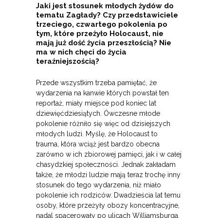
Jaki jest stosunek młodych żydów do
tematu Zagłady? Czy przedstawiciele
trzeciego, czwartego pokolenia po
tym, które przeżyło Holocaust, nie
mają już dość życia przeszłością? Nie
ma w nich chęci do życia
teraźniejszością?
Przede wszystkim trzeba pamiętać, że
wydarzenia na kanwie których powstał ten
reportaż, miały miejsce pod koniec lat
dziewięćdziesiątych. Ówczesne młode
pokolenie różniło się więc od dzisiejszych
młodych ludzi. Myślę, że Holocaust to
trauma, która wciąż jest bardzo obecna
zarówno w ich zbiorowej pamięci, jak i w całej
chasydzkiej społeczności. Jednak zakładam
także, że młodzi ludzie mają teraz trochę inny
stosunek do tego wydarzenia, niż miało
pokolenie ich rodziców. Dwadzieścia lat temu
osoby, które przeżyły obozy koncentracyjne,
nadal spacerowały po ulicach Williamsburga.