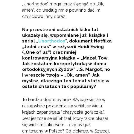
„Unorthodox” mogą teraz sięgnąć po „Ok,
amen”, co według mnie powinno dać im
częściowo inny obraz.
Na przestrzeni ostatnich kilku lat
ukazały się, wspomniane już, książka i
serial „
Unorthodox
”, dokument Netflixa
„Jedni z nas” w reżyserii Heidi Ewing
(„One of us”) oraz mniej
kontrowersyjna książka – „Mazel Tow.
Jak zostałam korepetytorką w domu
ortodoksyjnych Żydów” J.S. Margot, no
i wreszcie twoja – „Ok, amen”. Jak
myślisz, dlaczego ten temat stał się w
ostatnich latach tak popularny?
To bardzo dobre pytanie. Wydaje się, że w
następstwie pojawienia się seriali, w wielu
krajach zapanowała “chasydzka gorączka”.
Jest jeszcze serial Shitsel, który także okazał
się wielkim sukcesem – czy był już
emitowany w Polsce? Co ciekawe, w Szwecji,