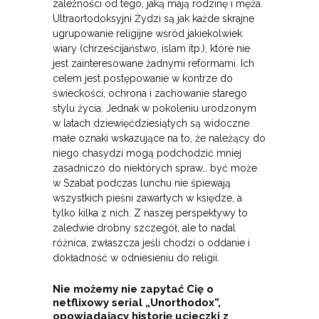
zależności od tego, jaką mają rodzinę i męża.
Ultraortodoksyjni Żydzi są jak każde skrajne
ugrupowanie religijne wśród jakiekolwiek
wiary (chrześcijaństwo, islam itp.), które nie
jest zainteresowane żadnymi reformami. Ich
celem jest postępowanie w kontrze do
świeckości, ochrona i zachowanie starego
stylu życia. Jednak w pokoleniu urodzonym
w latach dziewięćdziesiątych są widoczne
małe oznaki wskazujące na to, że należący do
niego chasydzi mogą podchodzić mniej
zasadniczo do niektórych spraw… być może
w Szabat podczas lunchu nie śpiewają
wszystkich pieśni zawartych w księdze, a
tylko kilka z nich. Z naszej perspektywy to
zaledwie drobny szczegół, ale to nadal
różnica, zwłaszcza jeśli chodzi o oddanie i
dokładność w odniesieniu do religii.
Nie możemy nie zapytać Cię o
netflixowy serial „Unorthodox”,
opowiadający historię ucieczki z