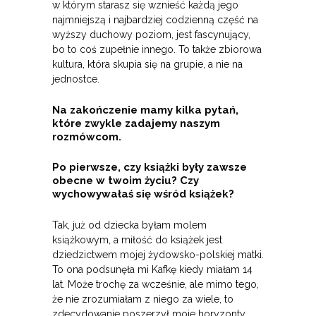
w którym starasz się wznieść każdą jego
najmniejszą i najbardziej codzienną część na
wyższy duchowy poziom, jest fascynujący,
bo to coś zupełnie innego. To także zbiorowa
kultura, która skupia się na grupie, a nie na
jednostce.
Na zakończenie mamy kilka pytań,
które zwykle zadajemy naszym
rozmówcom.
Po pierwsze, czy książki były zawsze
obecne w twoim życiu? Czy
wychowywałaś się wśród książek?
Tak, już od dziecka byłam molem
książkowym, a miłość do książek jest
dziedzictwem mojej żydowsko-polskiej matki.
To ona podsunęła mi Kafkę kiedy miałam 14
lat. Może trochę za wcześnie, ale mimo tego,
że nie zrozumiałam z niego za wiele, to
zdecydowanie poszerzył moje horyzonty.