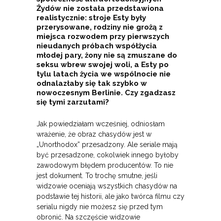
Żydów nie została przedstawiona
realistycznie: stroje Esty były
przerysowane, rodziny nie grożą z
miejsca rozwodem przy pierwszych
nieudanych próbach współżycia
młodej pary, żony nie są zmuszane do
seksu wbrew swojej woli, a Esty po
tylu latach życia we wspólnocie nie
odnalazłaby się tak szybko w
nowoczesnym Berlinie. Czy zgadzasz
się tymi zarzutami?
Jak powiedziałam wcześniej, odniosłam
wrażenie, że obraz chasydów jest w
„Unorthodox” przesadzony. Ale seriale mają
być przesadzone, cokolwiek innego byłoby
zawodowym błędem producentów. To nie
jest dokument. To trochę smutne, jeśli
widzowie oceniają wszystkich chasydów na
podstawie tej historii, ale jako twórca filmu czy
serialu nigdy nie możesz się przed tym
obronić. Na szczęście widzowie