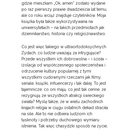
gdzie mieszkam „Ok, amen” zostało wydane
po raz pierwszy prawie dwadzieścia lat temu,
ale co roku wciąż znajduje czytelników. Moja
książka była także wykorzystywana na
uniwersytetach – na takich przedmiotach jak
dziennikarstwo, historia czy religioznawstwo.
Co jest więc takiego w ultraortodoksychnych
Żydach, co ludzie uważają za intrygujące?
Przede wszystkim ich dobrowolna – i ścisła –
izolacja od współczesnego społeczeństwa i
odrzucenie kultury popularnej z tymi
wszystkimi cudownymi rzeczami jak filmy,
seriale, książki, influencerzy i tak dalej. To jest
tajemnicze: co oni mają, co jest tak cenne, że
rezygnują ze wszystkich atrakcji świeckiego
świata? Myślę także, że w wielu zachodnich
krajach religia w ciągu ostatnich dekad straciła
na sile. Ale to nie odbiera ludziom ich
tęsknoty i potrzeby duchowego wymiaru
istnienia. Tak więc chasydzki sposób na życie,