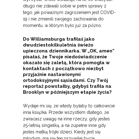
długo nie zdawali sobie w pełni sprawy z
tego, jak poważnym zagrożeniem jest COVID-
19 i nie zmienili swojego zachowania do
momentu, w którym było już za późno.
Do Williamsburga trafiłaś jako
dwudziestokilkuletnia świeżo
upieczona dziennikarka. W „OK, amen”
pisałaś, że Twoje niedoświadczenie
okazało się zaletą, która pomogła w
kontaktach z początkowo niezbyt
przyjaźnie nastawionymi
ortodoksyjnymi sąsiadami. Czy Twój
reportaż powstałby, gdybyś trafiła na
Brooklyn w późniejszym etapie życia?
Wydaje mi się, że wtedy byłaby to całkowicie
inna książka. Przede wszystkim dlatego, że
zwracasz uwagę na inne rzeczy, gdy jesteś
25-letnią singielką, a na zupełne inne gdy
jesteś matką trójki dzieci. Kiedy jest się
młodym, ma się ten przywilej bycia