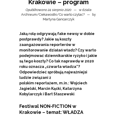
Krakowie – program
Opublikowano 24 sierpnia 2020
w dziale
Archiwum
/
Ciekawostki
/
Co warto czytać?
by
Martyna Gancarczyk
Jaką rolę odgrywają fake newsy w dobie
postprawdy? Jakie są koszty
zaangażowania reporterów w
monitorowanie działań władz? Czy warto
podejmować dziennikarskie ryzyko i jakie
są tego koszty? Co tak naprawdę w 2020
roku oznacza „czwarta władza”?
Odpowiedzieć spróbują najważniejsi
ludzie związani z
polskim reportażem, m.in.: Wojciech
Jagielski, Marcin Kącki, Katarzyna
Kobylarczyk i Bart Staszewski
.
Festiwal NON-FICTION w
Krakowie – temat: WŁADZA