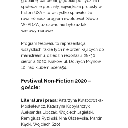
globalnej pandemii, głębokie politycznie i
społecznie podziały, największe protesty w
historii USA – to wszystko sprawiło, że
również nasz program ewoluował. Słowo
WŁADZA już dawno nie było aż tak
wielowymiarowe.
Program festiwalu to reprezentacja
wszystkich, także tych nie przenikających do
mainstreamu, dziedzin reportażu. 28-30
sierpnia 2020, Kraków, ul. Dolnych Młynów
10, nad klubem Scena54.
Festiwal Non-Fiction 2020 –
goście:
Literatura i prasa:
Katarzyna Kwiatkowska-
Moskalewicz, Katarzyna Kobylarczyk,
Aleksandra Lipczak, Wojciech Jagielski,
Remigiusz Ryziński, Nina Olszewska, Marcin
Kącki, Wojciech Szot