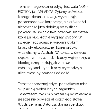
Tematem tegorocznej edycji festiwalu NON-
FICTION jest WŁADZA. Żyjemy w świecie,
którego kierunki rozwoju wyznaczają
ponadnarodowe korporacje, a nierówności i
niepewność jutra dotykają wszystkich
pokoleń. W świecie fake newsów i kłamstwa,
które już kilkukrotnie wygrały wybory. W
świecie nadciągającej wielkimi krokami
katastrofy ekologicznej, której próbkę
widzieliśmy w Australii. W końcu w świecie
rządzonym przez ludzi, którzy wojnę, często
ideologiczną, traktują jak zabawę
żołnierzykami i tych, którzy wychodzą na
ulice miast, by powiedzieć dość.
Temat tegorocznej edycji początkowo miał
skupiać się wokół innych zagadnień.
Tymczasem rok 2020 okazał się koszmarny, a
jeszcze nie powiedział ostatniego słowa.
Wydarzenia na Białorusi, dojmujące skutki