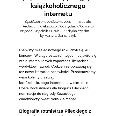
książkoholicznego
internetu
Opublikowano 29 stycznia 2020
w dziale
Archiwum
/
Ciekawostki
/
Co słychać?
/
Co warto
czytać?
/
Czytelnik XXI wieku
/
Książka czy film
by
Martyna Gancarczyk
Pierwszy miesiąc nowego roku chyli się ku
końcowi. W ciągu ostatnich tygodni pojawiło się
wiele interesujących zapowiedzi literackich i
werdyktów nagród. Codziennie pojawiają się
też nowe literackie zapowiedzi. Przedstawiamy
wam kolejny przegląd
książkoholicznego
internetu, a w nim: m.in.
Costa Book Awards dla biografii Pileckiego,
nominacje do nagrody Kazackiego i
cudotwórczy tweet Neila Gaimana!
Biografia rotmistrza Pileckiego z