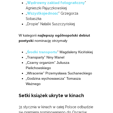
„
Wędrowny zakład fotograficzny
”
Agnieszki Pajączkowskiej
„
Wszystkojedność
” Grzegorza
Sobaszka
„Dropie” Natalki Suszczyńskiej
W kategorii
najlepszy ogólnopolski debiut
poetycki
nominację otrzymały
„
Środki transportu
” Magdaleny Kicińskiej
„Transparty” Niny Manel
„Czarny organizm” Juliusza
Pielichowskiego
„Wtracenie” Przemysława Suchaneckiego
„Godzina wychowawcza” Tomasza
Ważnego
Setki książek ukryte w kinach
31 stycznia w kinach w całej Polsce odbędzie
się premiera nominowanego do Oscarów