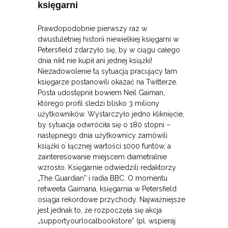
księgarni
Prawdopodobnie pierwszy raz w
dwustuletniej historii niewielkiej księgarni w
Petersfield zdarzyło się, by w ciągu całego
dnia nikt nie kupił ani jednej książki!
Niezadowolenie tą sytuacją pracujący tam
księgarze postanowili okazać na Twitterze.
Posta udostępnił bowiem Neil Gaiman,
którego profil śledzi blisko 3 miliony
użytkowników. Wystarczyło jedno kliknięcie,
by sytuacja odwróciła się o 180 stopni –
następnego dnia użytkownicy zamówili
książki o łącznej wartości 1000 funtów, a
zainteresowanie miejscem diametralnie
wzrosło. Księgarnie odwiedzili redaktorzy
„The Guardian” i radia BBC. O momentu
retweeta Gaimana, księgarnia w Petersfield
osiąga rekordowe przychody. Najważniejsze
jest jednak to, że rozpoczęła się akcja
„supportyourlocalbookstore” (pl. wspieraj