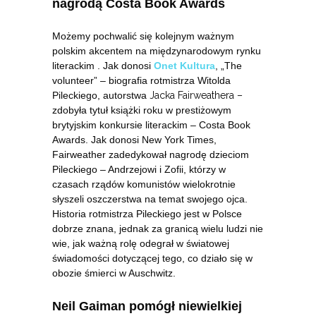
nagrodą Costa Book Awards
Możemy pochwalić się kolejnym ważnym
polskim akcentem na międzynarodowym rynku
literackim . Jak donosi
Onet Kultura
, „The
volunteer” – biografia rotmistrza Witolda
Pileckiego, autorstwa
Jacka Fairweathera –
zdobyła tytuł książki roku w prestiżowym
brytyjskim konkursie literackim – Costa Book
Awards. Jak donosi New York Times,
Fairweather zadedykował nagrodę dzieciom
Pileckiego – Andrzejowi i Zofii, którzy w
czasach rządów komunistów wielokrotnie
słyszeli oszczerstwa na temat swojego ojca.
Historia rotmistrza Pileckiego jest w Polsce
dobrze znana, jednak za granicą wielu ludzi nie
wie, jak ważną rolę odegrał w światowej
świadomości dotyczącej tego, co działo się w
obozie śmierci w Auschwitz.
Neil Gaiman pomógł niewielkiej