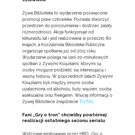
Żywa Biblioteka to wydarzenie poświęcone
promocji praw człowieka. Pozwala stworzyć
przestrzeń do porozumienia i dostrzec zalety
różnorodności. Akcja funkcjonuje od
kilkunastu lat i jest realizowana w przeszło 80
krajach, a Koszalińska Biblioteka Publiczna
organizuje spotkania już od 2011 roku.
Wydarzenie polega na serii 20-minutowych
spotkań z Żywymi Książkami, którymi są
osoby mogące podzielić się interesującą i
ważną historią. W poprzednich latach Żywymi
Książkami byli między innymi osoba
uzależniona od alkoholu, były więzień, osoba
aseksualna oraz freeganin. Więcej informacji o
Żywej Bibliotece znajdziecie
TUTAJ
.
Fani „Gry o tron” chcieliby powtórnej
realizacji ostatniego sezonu serialu
Widzowie emitowanej przez HBO „Gry o