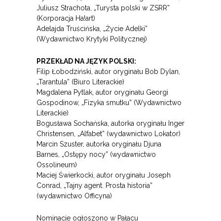
Juliusz Strachota, „Turysta polski w ZSRR”
(Korporacja Ha!art)
Adelajda Truścińska, „Życie Adelki”
(Wydawnictwo Krytyki Politycznej)
PRZEKŁAD NA JĘZYK POLSKI:
Filip Łobodziński, autor oryginału Bob Dylan,
„Tarantula” (Biuro Literackie)
Magdalena Pytlak, autor oryginału Georgi
Gospodinow, „Fizyka smutku” (Wydawnictwo
Literackie)
Bogusława Sochańska, autorka oryginału Inger
Christensen, „Alfabet” (wydawnictwo Lokator)
Marcin Szuster, autorka oryginału Djuna
Barnes, „Ostępy nocy” (wydawnictwo
Ossolineum)
Maciej Świerkocki, autor oryginału Joseph
Conrad, „Tajny agent. Prosta historia”
(wydawnictwo Officyna)
Nominacje ogłoszono w Pałacu