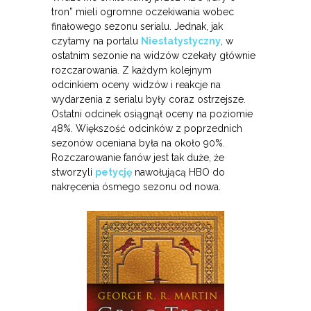
tron” mieli ogromne oczekiwania wobec
finałowego sezonu serialu. Jednak, jak
czytamy na portalu
Niestatystyczny
, w
ostatnim sezonie na widzów czekały głównie
rozczarowania. Z każdym kolejnym
odcinkiem oceny widzów i reakcje na
wydarzenia z serialu były coraz ostrzejsze.
Ostatni odcinek osiągnął oceny na poziomie
48%. Większość odcinków z poprzednich
sezonów oceniana była na około 90%.
Rozczarowanie fanów jest tak duże, że
stworzyli
petycję
nawołującą HBO do
nakręcenia ósmego sezonu od nowa.