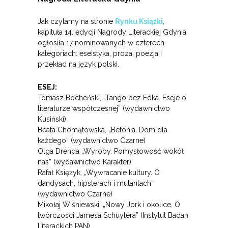
Jak czytamy na stronie
Rynku Książki
,
kapituła 14. edycji Nagrody Literackiej Gdynia
ogłosiła 17 nominowanych w czterech
kategoriach: eseistyka, proza, poezja i
przekład na język polski.
ESEJ:
Tomasz Bocheński, „Tango bez Edka. Eseje o
literaturze współczesnej” (wydawnictwo
Kusiński)
Beata Chomątowska, „Betonia. Dom dla
każdego” (wydawnictwo Czarne)
Olga Drenda „Wyroby. Pomysłowość wokół
nas” (wydawnictwo Karakter)
Rafał Księżyk, „Wywracanie kultury. O
dandysach, hipsterach i mutantach”
(wydawnictwo Czarne)
Mikołaj Wiśniewski, „Nowy Jork i okolice. O
twórczości Jamesa Schuylera” (Instytut Badań
Literackich PAN)