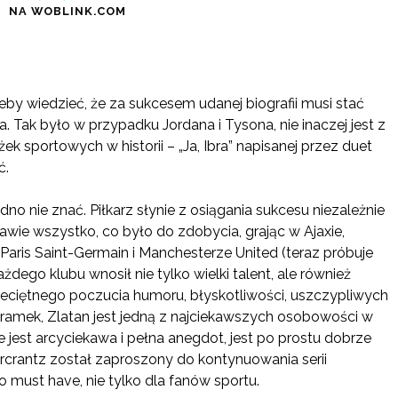
NA WOBLINK.COM
eby wiedzieć, że za sukcesem udanej biografii musi stać
a. Tak było w przypadku Jordana i Tysona, nie inaczej jest z
żek sportowych w historii – „Ja, Ibra” napisanej przez duet
ć.
udno nie znać. Piłkarz słynie z osiągania sukcesu niezależnie
rawie wszystko, co było do zdobycia, grając w Ajaxie,
e, Paris Saint-Germain i Manchesterze United (teraz próbuje
ażdego klubu wnosił nie tylko wielki talent, ale również
zeciętnego poczucia humoru, błyskotliwości, uszczypliwych
bramek, Zlatan jest jedną z najciekawszych osobowości w
e jest arcyciekawa i pełna anegdot, jest po prostu dobrze
gercrantz został zaproszony do kontynuowania serii
to must have, nie tylko dla fanów sportu.