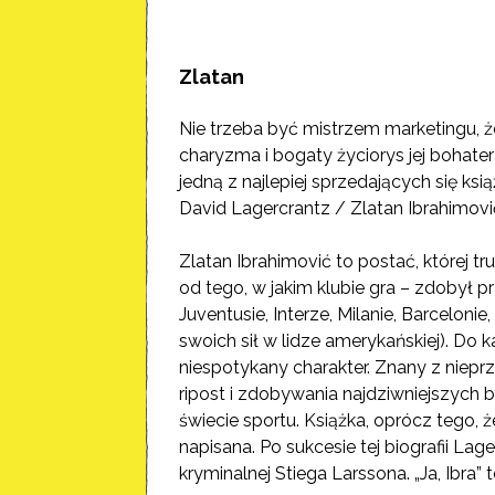
Zlatan
Nie trzeba być mistrzem marketingu, ż
charyzma i bogaty życiorys jej bohater
jedną z najlepiej sprzedających się ksią
David Lagercrantz / Zlatan Ibrahimovi
Zlatan Ibrahimović to postać, której tr
od tego, w jakim klubie gra – zdobył p
Juventusie, Interze, Milanie, Barceloni
swoich sił w lidze amerykańskiej). Do k
niespotykany charakter. Znany z niepr
ripost i zdobywania najdziwniejszych 
świecie sportu. Książka, oprócz tego, ż
napisana. Po sukcesie tej biografii La
kryminalnej Stiega Larssona. „Ja, Ibra” 