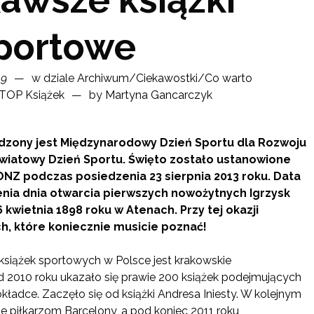
portowe
19
w dziale
Archiwum
/
Ciekawostki
/
Co warto
TOP Książek
by
Martyna Gancarczyk
odzony jest Międzynarodowy Dzień Sportu dla Rozwoju
Światowy Dzień Sportu. Święto zostało ustanowione
Z podczas posiedzenia 23 sierpnia 2013 roku. Data
nia dnia otwarcia pierwszych nowożytnych Igrzysk
6 kwietnia 1898 roku w Atenach. Przy tej okazji
ch, które koniecznie musicie poznać!
siążek sportowych w Polsce jest krakowskie
2010 roku ukazało się prawie 200 książek podejmujących
adce. Zaczęło się od książki Andresa Iniesty. W kolejnym
e piłkarzom Barcelony, a pod koniec 2011 roku