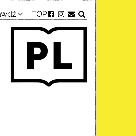
awdź
TOP