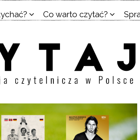
łychać?
Co warto czytać?
Spr