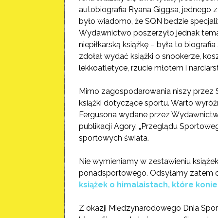
autobiografia Ryana Giggsa, jednego z 
było wiadomo, że SQN będzie specjali
Wydawnictwo poszerzyło jednak tematy
niepiłkarską książkę – była to biografia
zdołał wydać
książki o snookerze, kos
lekkoatletyce, rzucie młotem i narciars
Mimo zagospodarowania niszy przez S
książki dotyczące sportu. Warto wyró
Fergusona wydane przez Wydawnictwo 
publikacji Agory, „Przeglądu Sportowe
sportowych świata.
Nie wymieniamy w zestawieniu książek 
ponadsportowego. Odsyłamy zatem do
książek o himalaistach, które koni
Z okazji Międzynarodowego Dnia Sport