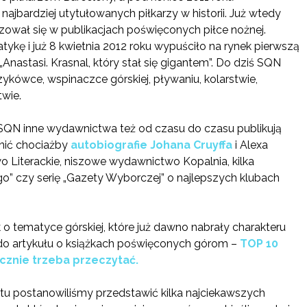
najbardziej utytułowanych piłkarzy w historii. Już wtedy
zował się w publikacjach poświęconych piłce nożnej.
kę i już 8 kwietnia 2012 roku wypuściło na rynek pierwszą
 „Anastasi. Krasnal, który stał się gigantem”. Do dziś SQN
zykówce, wspinaczce górskiej, pływaniu, kolarstwie,
twie.
QN inne wydawnictwa też od czasu do czasu publikują
żnić chociażby
autobiografie Johana Cruyffa
i Alexa
Literackie, niszowe wydawnictwo Kopalnia, kilka
go” czy serię „Gazety Wyborczej” o najlepszych klubach
o tematyce górskiej, które już dawno nabrały charakteru
 artykułu o książkach poświęconych górom –
TOP 10
ecznie trzeba przeczytać.
u postanowiliśmy przedstawić kilka najciekawszych