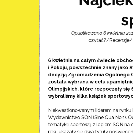
s
Opublikowano 6 kwietnia 20
czytać?
/
Recenzje
/
6 kwietnia na całym świecie obch
i Pokoju, powszechnie znany jako 
decyzją Zgromadzenia Ogólnego ON
została wybrana w celu upamiętnie
Olimpijskich, które rozpoczęły się 
wybraliśmy kilka książek sportowy
Niekwestionowanym liderem na rynku k
Wydawnictwo SQN (Sine Qua Non). Od 
tematykę sportową z logiem SQN na okł
roku ukazały się dwa tytuły poświęcon