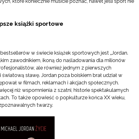
owych, które koniecznie musicie poznać, nawet jeśli sport nie
psze książki sportowe
estsellerów w świecie książek sportowych jest „Jordan.
ielkim zawodnikiem, ikoną do naśladowania dla milionów
rofesjonalistów, ale również jednym z pierwszych
 światową sławę. Jordan poza boiskiem brał udział w
ępował w filmach, reklamach i akcjach społecznych.
więcej niż wspomnienia z szatni, historie spektakularnych
kach. To także opowieść o popkulturze końca XX wieku,
rozpoznawalnych twarzy.