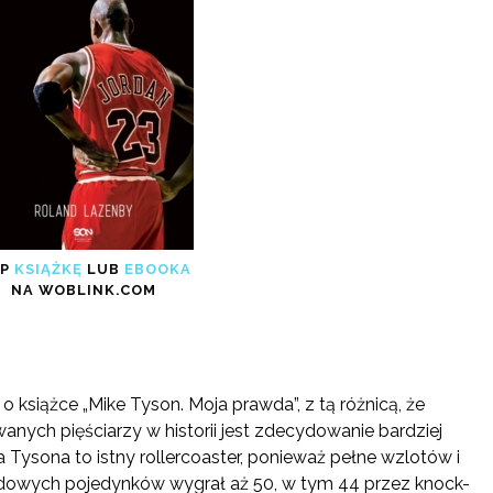
UP
KSIĄŻKĘ
LUB
EBOOKA
NA WOBLINK.COM
książce „Mike Tyson. Moja prawda”, z tą różnicą, że
wanych pięściarzy w historii jest zdecydowanie bardziej
a Tysona to istny rollercoaster, ponieważ pełne wzlotów i
dowych pojedynków wygrał aż 50, w tym 44 przez knock-