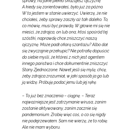
sprawy, na jakie piekło skazujesz ojczyznę.
A kiedy się zorientowałeś, było już za późno.
W to jestem w stanie uwierzyć. Uwierzę, że nie
chciałeś, żeby sprawy zaszły aż tak daleko. To,
co mówię, musi być prawdą. W głowie mi się nie
mieści, że zdrajca, on lub ona, ktoś spośród tej
szóstki, naprawdę chce zniszczyć naszą
ojczyznę. Może padł ofiarą szantażu? Albo dał
się zwyczajnie przekupić? Nie potrafię dopuścić
do siebie myśli, że któreś z nich jest agentem
innego państwa i chce dokumentnie zniszczyć
Stany Zjednoczone. Nawet jeśli się mylę, chcę,
żeby zdrajca zrozumiał, w jaki sposób ja go lub
ją widzę. Próbuję podać jemu lub jej rękę.
– To już bez znaczenia – ciągnę. – Teraz
najważniejsze jest zatrzymanie wirusa, zanim
zostanie aktywowany, zanim zacznie się
pandemonium. Zrobię więc coś, o co się nigdy
nie podejrzewałem. Sam nie wierzę, że to robię.
Ale nie mam wyboru.