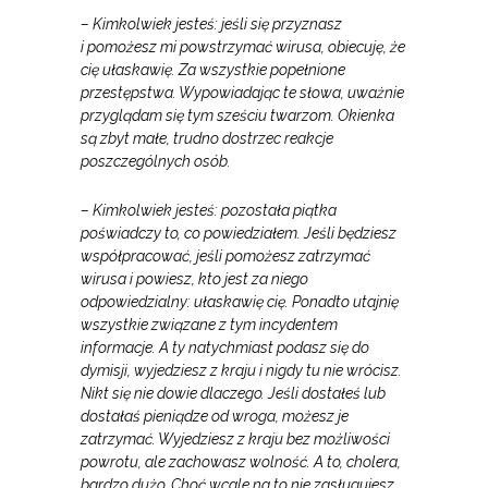
– Kimkolwiek jesteś: jeśli się przyznasz
i pomożesz mi powstrzymać wirusa, obiecuję, że
cię ułaskawię. Za wszystkie popełnione
przestępstwa. Wypowiadając te słowa, uważnie
przyglądam się tym sześciu twarzom. Okienka
są zbyt małe, trudno dostrzec reakcje
poszczególnych osób.
– Kimkolwiek jesteś: pozostała piątka
poświadczy to, co powiedziałem. Jeśli będziesz
współpracować, jeśli pomożesz zatrzymać
wirusa i powiesz, kto jest za niego
odpowiedzialny: ułaskawię cię. Ponadto utajnię
wszystkie związane z tym incydentem
informacje. A ty natychmiast podasz się do
dymisji, wyjedziesz z kraju i nigdy tu nie wrócisz.
Nikt się nie dowie dlaczego. Jeśli dostałeś lub
dostałaś pieniądze od wroga, możesz je
zatrzymać. Wyjedziesz z kraju bez możliwości
powrotu, ale zachowasz wolność. A to, cholera,
bardzo dużo. Choć wcale na to nie zasługujesz.