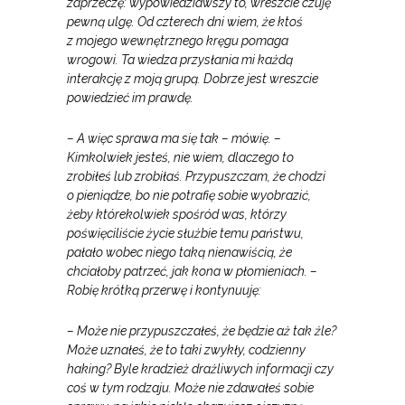
zaprzeczę: wypowiedziawszy to, wreszcie czuję
pewną ulgę. Od czterech dni wiem, że ktoś
z mojego wewnętrznego kręgu pomaga
wrogowi. Ta wiedza przysłania mi każdą
interakcję z moją grupą. Dobrze jest wreszcie
powiedzieć im prawdę.
– A więc sprawa ma się tak – mówię. –
Kimkolwiek jesteś, nie wiem, dlaczego to
zrobiłeś lub zrobiłaś. Przypuszczam, że chodzi
o pieniądze, bo nie potrafię sobie wyobrazić,
żeby którekolwiek spośród was, którzy
poświęciliście życie służbie temu państwu,
pałało wobec niego taką nienawiścią, że
chciałoby patrzeć, jak kona w płomieniach. –
Robię krótką przerwę i kontynuuję:
– Może nie przypuszczałeś, że będzie aż tak źle?
Może uznałeś, że to taki zwykły, codzienny
haking? Byle kradzież drażliwych informacji czy
coś w tym rodzaju. Może nie zdawałeś sobie