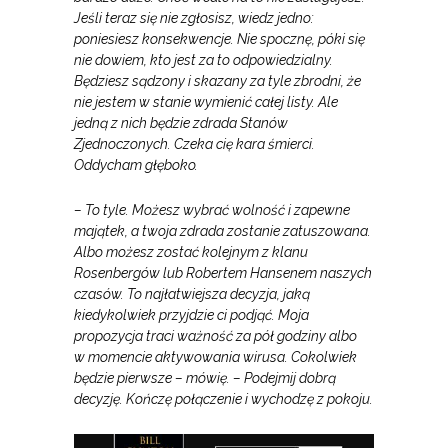
Jeśli teraz się nie zgłosisz, wiedz jedno:
poniesiesz konsekwencje. Nie spocznę, póki się
nie dowiem, kto jest za to odpowiedzialny.
Będziesz sądzony i skazany za tyle zbrodni, że
nie jestem w stanie wymienić całej listy. Ale
jedną z nich będzie zdrada Stanów
Zjednoczonych. Czeka cię kara śmierci.
Oddycham głęboko.
– To tyle. Możesz wybrać wolność i zapewne
majątek, a twoja zdrada zostanie zatuszowana.
Albo możesz zostać kolejnym z klanu
Rosenbergów lub Robertem Hansenem naszych
czasów. To najłatwiejsza decyzja, jaką
kiedykolwiek przyjdzie ci podjąć. Moja
propozycja traci ważność za pół godziny albo
w momencie aktywowania wirusa. Cokolwiek
będzie pierwsze – mówię. – Podejmij dobrą
decyzję. Kończę połączenie i wychodzę z pokoju.