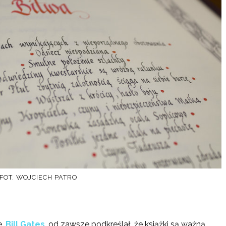
FOT. WOJCIECH PATRO
,
Bill Gates
, od zawsze podkreślał, że książki są ważną