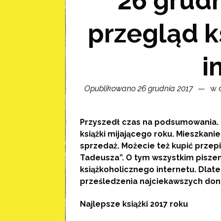
26 grudn
przegląd k
i
Opublikowano 26 grudnia 2017
w d
Przyszedł czas na podsumowania. Ni
książki mijającego roku. Mieszkan
sprzedaż. Możecie też kupić przep
Tadeusza”. O tym wszystkim pisze
książkoholicznego internetu. Dlat
prześledzenia najciekawszych donie
Najlepsze książki 2017 roku