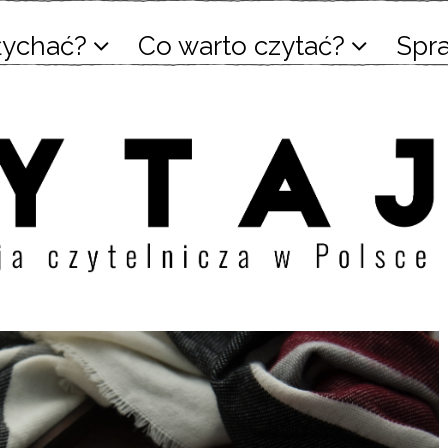
łychać?
Co warto czytać?
Spr