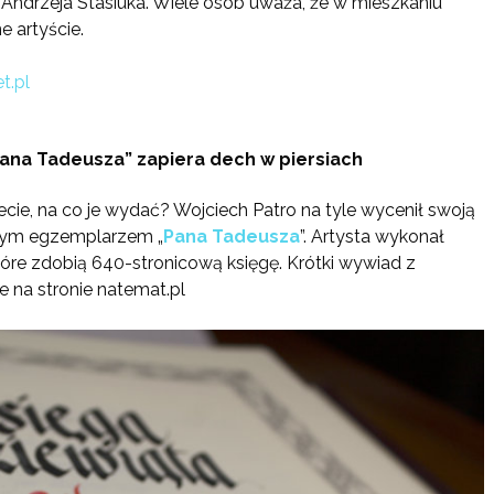
ndrzeja Stasiuka. Wiele osób uważa, że w mieszkaniu
 artyście.
t.pl
ana Tadeusza” zapiera dech w piersiach
iecie, na co je wydać? Wojciech Patro na tyle wycenił swoją
anym egzemplarzem „
Pana Tadeusza
”. Artysta wykonał
 które zdobią 640-stronicową księgę. Krótki wywiad z
ie na stronie natemat.pl