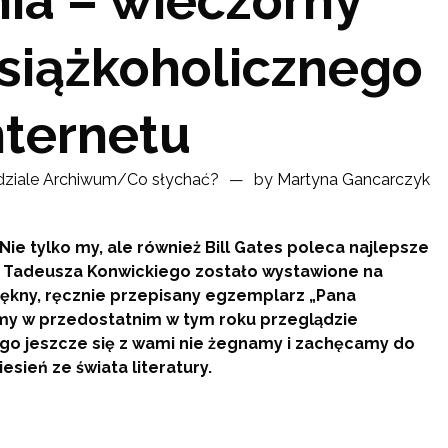
ia – wieczorny
siążkoholicznego
nternetu
ziale
Archiwum
/
Co słychać?
by
Martyna Gancarczyk
e tylko my, ale również Bill Gates poleca najlepsze
ie Tadeusza Konwickiego zostało wystawione na
iękny, ręcznie przepisany egzemplarz „Pana
my w przedostatnim w tym roku przeglądzie
ego jeszcze się z wami nie żegnamy i zachęcamy do
sień ze świata literatury.