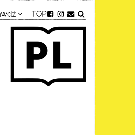
awdź
TOP