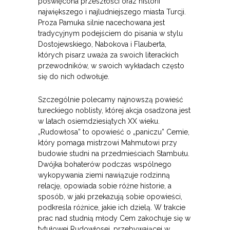
poświęcona przeszłości oraz historii
największego i najludniejszego miasta Turcji.
Proza Pamuka silnie nacechowana jest
tradycyjnym podejściem do pisania w stylu
Dostojewskiego, Nabokova i Flauberta,
których pisarz uważa za swoich literackich
przewodników, w swoich wykładach często
się do nich odwołuje.
Szczególnie polecamy najnowszą powieść
tureckiego noblisty, której akcja osadzona jest
w latach osiemdziesiątych XX wieku.
„Rudowłosa” to opowieść o „paniczu” Cemie,
który pomaga mistrzowi Mahmutowi przy
budowie studni na przedmieściach Stambułu.
Dwójka bohaterów podczas wspólnego
wykopywania ziemi nawiązuje rodzinną
relację, opowiada sobie różne historie, a
sposób, w jaki przekazują sobie opowieści,
podkreśla różnice, jakie ich dzielą. W trakcie
prac nad studnią młody Cem zakochuje się w
tytułowej Rudowłosej, przebywającej w