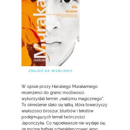
ZNAJDŹ NA WOBLINKU
W opisie prozy Harukiego Murakamiego
recenzenci do granic możliwości
wykorzystali termin „realizmu magicznego”.
To określenie stało się łatką, która towarzyszy
większości broszur, blurbów i tekstów
podejmujących temat twórczości
Japończyka. Co najciekawsze nie wydaje się,
że można trafniej scharakteryzować jego