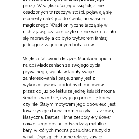
prozę. W większości jego książek, silnie
osadzonych w rzeczywistości, pojawiają się
elementy należące do świata, no właśnie…
magicznego. Wątki oniryczne łączą się w
nich z jawą, czasem czytelnik nie wie, co stało
się naprawdę, a co było wytworem fantazji
jednego z zagubionych bohaterów.
Większość swoich książek Murakami opiera
na doświadczeniach ze swojego życia
prywatnego, wplata w fabuły swoje
zainteresowania i pasje, znany jest z
wykorzystywania podobnych motywów,
przez co już po lekturze jednej książki można
śmiało stwierdzić, czy jego prozę się kocha
czy nie. Stałym motywem jego opowieści jest
towarzysząca bohaterom muzyka – jazzowa,
klasyczna, Beatlesi i inne zespoły ery
flower
power
. Jego postaci odwiedzają malutkie
bary, w których można posłuchać muzyki z
winyli. Dręczą ich trudne relacje, zawiłe