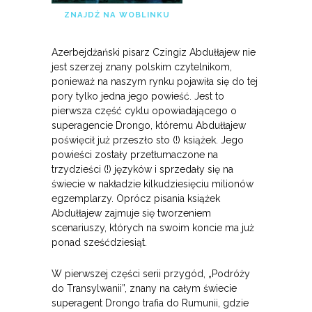
ZNAJDŹ NA WOBLINKU
Azerbejdżański pisarz Czingiz Abdułłajew nie
jest szerzej znany polskim czytelnikom,
ponieważ na naszym rynku pojawiła się do tej
pory tylko jedna jego powieść. Jest to
pierwsza część cyklu opowiadającego o
superagencie Drongo, któremu Abdułłajew
poświęcił już przeszło sto (!) książek. Jego
powieści zostały przetłumaczone na
trzydzieści (!) języków i sprzedały się na
świecie w nakładzie kilkudziesięciu milionów
egzemplarzy. Oprócz pisania książek
Abdułłajew zajmuje się tworzeniem
scenariuszy, których na swoim koncie ma już
ponad sześćdziesiąt.
W pierwszej części serii przygód, „Podróży
do Transylwanii”, znany na całym świecie
superagent Drongo trafia do Rumunii, gdzie