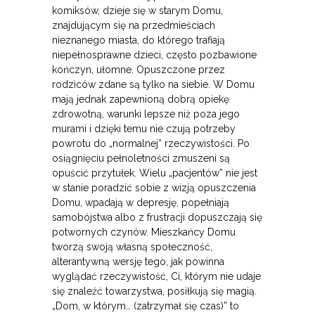
komiksów, dzieje się w starym Domu,
znajdującym się na przedmieściach
nieznanego miasta, do którego trafiają
niepełnosprawne dzieci, często pozbawione
kończyn, ułomne. Opuszczone przez
rodziców zdane są tylko na siebie. W Domu
mają jednak zapewnioną dobrą opiekę
zdrowotną, warunki lepsze niż poza jego
murami i dzięki temu nie czują potrzeby
powrotu do „normalnej” rzeczywistości. Po
osiągnięciu pełnoletności zmuszeni są
opuścić przytułek. Wielu „pacjentów” nie jest
w stanie poradzić sobie z wizją opuszczenia
Domu, wpadają w depresję, popełniają
samobójstwa albo z frustracji dopuszczają się
potwornych czynów. Mieszkańcy Domu
tworzą swoją własną społeczność,
alterantywną wersję tego, jak powinna
wyglądać rzeczywistość, Ci, którym nie udaje
się znaleźć towarzystwa, posiłkują się magią.
„Dom, w którym… (zatrzymał się czas)” to