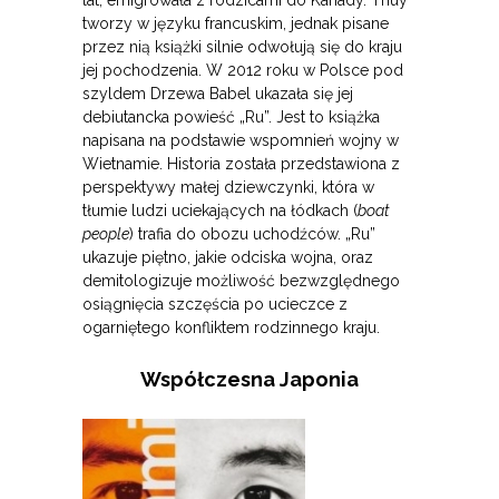
lat, emigrowała z rodzicami do Kanady. Thúy
tworzy w języku francuskim, jednak pisane
przez nią książki silnie odwołują się do kraju
jej pochodzenia. W 2012 roku w Polsce pod
szyldem Drzewa Babel ukazała się jej
debiutancka powieść „Ru”. Jest to książka
napisana na podstawie wspomnień wojny w
Wietnamie. Historia została przedstawiona z
perspektywy małej dziewczynki, która w
tłumie ludzi uciekających na łódkach (
boat
people
) trafia do obozu uchodźców. „Ru”
ukazuje piętno, jakie odciska wojna, oraz
demitologizuje możliwość bezwzględnego
osiągnięcia szczęścia po ucieczce z
ogarniętego konfliktem rodzinnego kraju.
Współczesna Japonia