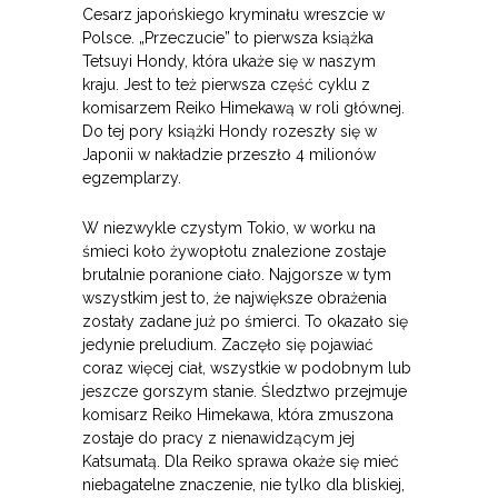
Cesarz japońskiego kryminału wreszcie w
Polsce. „Przeczucie” to pierwsza książka
Tetsuyi Hondy, która ukaże się w naszym
kraju. Jest to też pierwsza część cyklu z
komisarzem Reiko Himekawą w roli głównej.
Do tej pory książki Hondy rozeszły się w
Japonii w nakładzie przeszło 4 milionów
egzemplarzy.
W niezwykle czystym Tokio, w worku na
śmieci koło żywopłotu znalezione zostaje
brutalnie poranione ciało. Najgorsze w tym
wszystkim jest to, że największe obrażenia
zostały zadane już po śmierci. To okazało się
jedynie preludium. Zaczęło się pojawiać
coraz więcej ciał, wszystkie w podobnym lub
jeszcze gorszym stanie. Śledztwo przejmuje
komisarz Reiko Himekawa, która zmuszona
zostaje do pracy z nienawidzącym jej
Katsumatą. Dla Reiko sprawa okaże się mieć
niebagatelne znaczenie, nie tylko dla bliskiej,