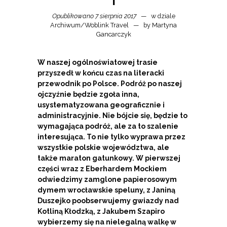
I
Opublikowano 7 sierpnia 2017
w dziale
Archiwum
/
Woblink Travel
by
Martyna
Gancarczyk
W naszej ogólnoświatowej trasie
przyszedł w końcu czas na literacki
przewodnik po Polsce. Podróż po naszej
ojczyźnie będzie zgoła inna,
usystematyzowana geograficznie i
administracyjnie. Nie bójcie się, będzie to
wymagająca podróż, ale za to szalenie
interesująca. To nie tylko wyprawa przez
wszystkie polskie województwa, ale
także maraton gatunkowy. W pierwszej
części wraz z Eberhardem Mockiem
odwiedzimy zamglone papierosowym
dymem wrocławskie speluny, z Janiną
Duszejko poobserwujemy gwiazdy nad
Kotliną Kłodzką, z Jakubem Szapiro
wybierzemy się na nielegalną walkę w