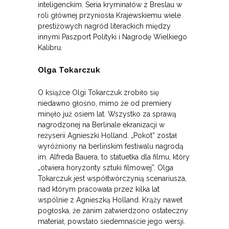
inteligenckim. Seria kryminałów z Breslau w
roli głównej przyniosła Krajewskiemu wiele
prestiżowych nagród literackich między
innymi Paszport Polityki i Nagrodę Wielkiego
Kalibru.
Olga Tokarczuk
O książce Olgi Tokarczuk zrobiło się
niedawno głośno, mimo że od premiery
minęło już osiem lat. Wszystko za sprawą
nagrodzonej na Berlinale ekranizacji w
reżyserii Agnieszki Holland. „Pokot” został
wyróżniony na berlińskim festiwalu nagrodą
im. Alfreda Bauera, to statuetka dla filmu, który
„otwiera horyzonty sztuki filmowej”. Olga
Tokarczuk jest współtwórczynią scenariusza,
nad którym pracowała przez kilka lat
wspólnie z Agnieszką Holland. Krąży nawet
pogłoska, że zanim zatwierdzono ostateczny
materiał, powstało siedemnaście jego wersji.