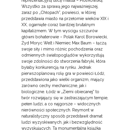
reprezentacyjną ulicę miasta – Piotrkowską.
Wszystko za sprawą jego najważniejszej,
zaraz po „Chłopach”, powieści, w której
przedstawia miasto na przełomie wieków XIX i
XX, ogarnięte coraz bardziej brutalnym
kapitalizmem. W tym wyścigu szczurów
główni bohaterowie – Polak Karol Borowiecki,
Żyd Moryc Welt i Niemiec Max Baum – łączą
swoje siły i mimo różnic pochodzenia oraz
odmiennych światopoglądów wykorzystują
swoje zdolności do stworzenia fabryki, która
byłaby konkurencją na rynku. Jednak
pierwszoplanową rolę gra w powieści Łódź,
przedstawiona jako wielki organizm, mający
zarówno cechy mechaniczne, jak i
biologiczne. Łódź w „Ziemi obiecanej” to
twór rozwijający się w zastraszającym tempie,
pełen ludzi, a co najgorsze – widocznych
nierówności społecznych. Reymont w
naturalistyczny sposób przedstawił dramat
ludzi wyzyskiwanych, jak i bezwzględność
wyzyskujących. Ta monumentalna książka