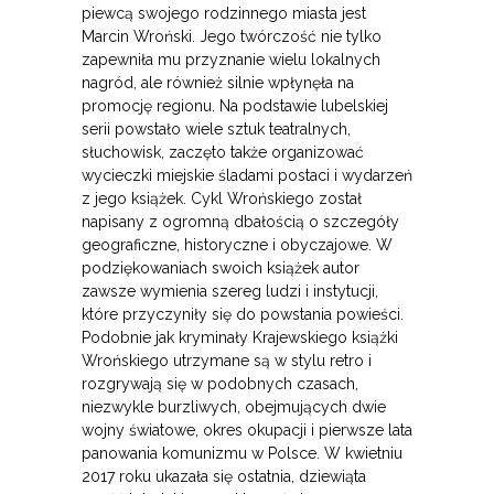
piewcą swojego rodzinnego miasta jest
Marcin Wroński. Jego twórczość nie tylko
zapewniła mu przyznanie wielu lokalnych
nagród, ale również silnie wpłynęła na
promocję regionu. Na podstawie lubelskiej
serii powstało wiele sztuk teatralnych,
słuchowisk, zaczęto także organizować
wycieczki miejskie śladami postaci i wydarzeń
z jego książek. Cykl Wrońskiego został
napisany z ogromną dbałością o szczegóły
geograficzne, historyczne i obyczajowe. W
podziękowaniach swoich książek autor
zawsze wymienia szereg ludzi i instytucji,
które przyczyniły się do powstania powieści.
Podobnie jak kryminały Krajewskiego książki
Wrońskiego utrzymane są w stylu retro i
rozgrywają się w podobnych czasach,
niezwykle burzliwych, obejmujących dwie
wojny światowe, okres okupacji i pierwsze lata
panowania komunizmu w Polsce. W kwietniu
2017 roku ukazała się ostatnia, dziewiąta