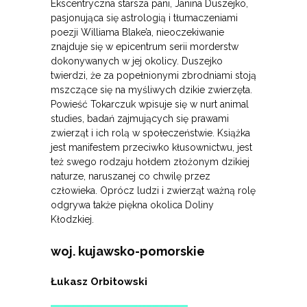
Ekscentryczna starsza pani, Janina Duszejko,
pasjonująca się astrologią i tłumaczeniami
poezji Williama Blake’a, nieoczekiwanie
znajduje się w epicentrum serii morderstw
dokonywanych w jej okolicy. Duszejko
twierdzi, że za popełnionymi zbrodniami stoją
mszczące się na myśliwych dzikie zwierzęta.
Powieść Tokarczuk wpisuje się w nurt animal
studies, badań zajmujących się prawami
zwierząt i ich rolą w społeczeństwie. Książka
jest manifestem przeciwko kłusownictwu, jest
też swego rodzaju hołdem złożonym dzikiej
naturze, naruszanej co chwilę przez
człowieka. Oprócz ludzi i zwierząt ważną rolę
odgrywa także piękna okolica Doliny
Kłodzkiej.
woj. kujawsko-pomorskie
Łukasz Orbitowski