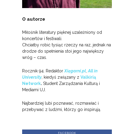
O autorze
Miłośnik literatury pięknej uzależniony od
koncertów i festiwali.
Chciałby robić tysiąc rzeczy na raz, jednak na
drodze do spełnienia stoi jego największy
wróg – czas.
Rocznik 94. Redaktor
Xięgarni.pl
,
All in
University
, kiedyś związany z
Valkirią
Network
.
Student Zarządzania Kulturą i
Mediami UJ.
Najbardziej lubi poznawać, rozmawiać i
przebywać z ludźmi, którzy go inspirują.
FACEBOOK