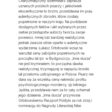
Charyzmatyczny dziennikarz zaprasza
uznanych polskich pisarzy i, jakkolwiek
ekscentrycznie to brzmi, przedstawia im pulę
autentycznych zbrodni, które zostały
popełnione w naszym kraju. Na podstawie
dostępnych faktów i akt wybranych przez
siebie przestępstw autorzy tworzą swoje
powieści, mniej lub bardziej realistyczne,
jednak zawsze silnie oparte o autentyczne
wydarzenia. Łukasz Orbitowski wziął na
warsztat serię zabójstw popełnionych na
początku lat 90. w Bydgoszczy. „Inna dusza”
nie jest kryminałem, to porządna dawka
realistycznej, trzymającej w napięciu kroniki
lat przełomu ustrojowego w Polsce. Pisarz nie
stara się za wszelką cenę nakreślić profilu
psychologicznego mordercy, 19-letniego
Jędrka, przedstawia nam za to cały schemat
jego działania. „Inna dusza” przyniosła
Orbitowskiemu Paszport Polityki za rok 2015 i
nominację do Nagrody Literackiej Nike.