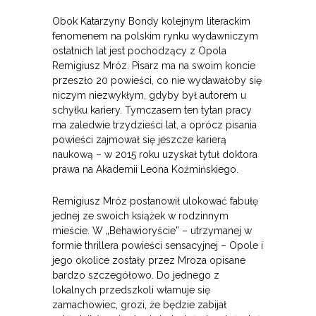
Obok Katarzyny Bondy kolejnym literackim
fenomenem na polskim rynku wydawniczym
ostatnich lat jest pochodzący z Opola
Remigiusz Mróz. Pisarz ma na swoim koncie
przeszło 20 powieści, co nie wydawałoby się
niczym niezwykłym, gdyby był autorem u
schyłku kariery. Tymczasem ten tytan pracy
ma zaledwie trzydzieści lat, a oprócz pisania
powieści zajmował się jeszcze karierą
naukową – w 2015 roku uzyskał tytuł doktora
prawa na Akademii Leona Koźmińskiego.
Remigiusz Mróz postanowił ulokować fabułę
jednej ze swoich książek w rodzinnym
mieście. W „Behawioryście” – utrzymanej w
formie thrillera powieści sensacyjnej – Opole i
jego okolice zostały przez Mroza opisane
bardzo szczegółowo. Do jednego z
lokalnych przedszkoli włamuje się
zamachowiec, grozi, że będzie zabijał