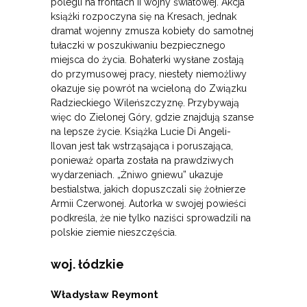
polegli na frontach II wojny światowej. Akcja
książki rozpoczyna się na Kresach, jednak
dramat wojenny zmusza kobiety do samotnej
tułaczki w poszukiwaniu bezpiecznego
miejsca do życia. Bohaterki wysłane zostają
do przymusowej pracy, niestety niemożliwy
okazuje się powrót na wcieloną do Związku
Radzieckiego Wileńszczyznę. Przybywają
więc do Zielonej Góry, gdzie znajdują szanse
na lepsze życie. Książka Lucie Di Angeli-
Ilovan jest tak wstrząsająca i poruszająca,
ponieważ oparta została na prawdziwych
wydarzeniach. „Żniwo gniewu” ukazuje
bestialstwa, jakich dopuszczali się żołnierze
Armii Czerwonej. Autorka w swojej powieści
podkreśla, że nie tylko naziści sprowadzili na
polskie ziemie nieszczęścia.
woj. łódzkie
Władysław Reymont