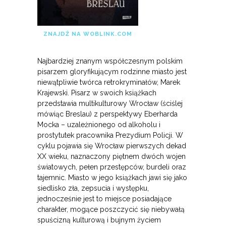
ZNAJDŹ NA WOBLINK.COM
Najbardziej znanym współczesnym polskim
pisarzem gloryfikującym rodzinne miasto jest
niewątpliwie twórca retrokryminałów, Marek
Krajewski. Pisarz w swoich książkach
przedstawia multikulturowy Wrocław (ściślej
mówiąc Breslau) z perspektywy Eberharda
Mocka – uzależnionego od alkoholu i
prostytutek pracownika Prezydium Policji. W
cyklu pojawia się Wrocław pierwszych dekad
XX wieku, naznaczony piętnem dwóch wojen
światowych, pełen przestępców, burdeli oraz
tajemnic. Miasto w jego książkach jawi się jako
siedlisko zła, zepsucia i występku,
jednocześnie jest to miejsce posiadające
charakter, mogące poszczycić się niebywałą
spuścizną kulturową i bujnym życiem