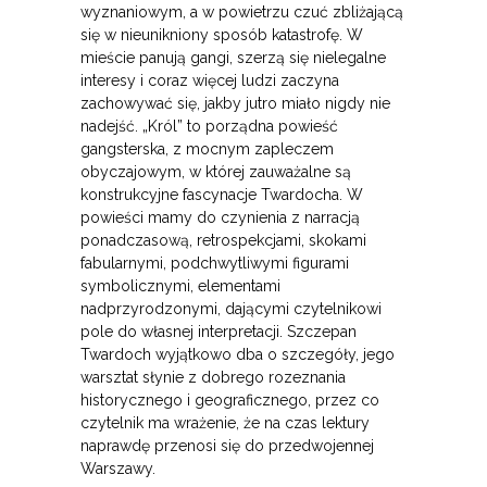
wyznaniowym, a w powietrzu czuć zbliżającą
się w nieunikniony sposób katastrofę. W
mieście panują gangi, szerzą się nielegalne
interesy i coraz więcej ludzi zaczyna
zachowywać się, jakby jutro miało nigdy nie
nadejść. „Król” to porządna powieść
gangsterska, z mocnym zapleczem
obyczajowym, w której zauważalne są
konstrukcyjne fascynacje Twardocha. W
powieści mamy do czynienia z narracją
ponadczasową, retrospekcjami, skokami
fabularnymi, podchwytliwymi figurami
symbolicznymi, elementami
nadprzyrodzonymi, dającymi czytelnikowi
pole do własnej interpretacji. Szczepan
Twardoch wyjątkowo dba o szczegóły, jego
warsztat słynie z dobrego rozeznania
historycznego i geograficznego, przez co
czytelnik ma wrażenie, że na czas lektury
naprawdę przenosi się do przedwojennej
Warszawy.