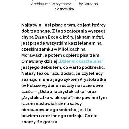
Archiwum
/
Co słychać?
by
Karolina
Sosnowska
Najłatwiej jest pisać o tym, co jest twórcy
dobrze znane. Z tego założenia wyszedł
chyba Evžen Boček, który, jak sam mówi,
jest przede wszystkim kasztelanem na
czeskim zamku w Miloticach na
Morawach, a potem dopiero pisarzem.
Omawiany dzisiaj
„Dziennik kasztelana”
jest jego debiutem, co warto podkreślić.
Należy też od razu dodać, że czytelnicy
zaznajomieni z jego cyklem Arystokratka
(w Polsce wydane zostały na razie dwie
części – „Ostatnia arystokratka” oraz
„Arystokratka w ukropie”) nie powinni tym
razem nastawiać się na salwy
nieopanowanego śmiechu, jest to
bowiem rzecz innego rodzaju. Co nie
znaczy, że gorsza.