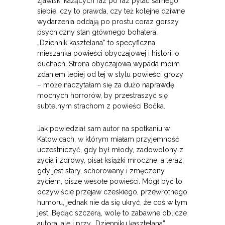
zjawisk, każących raz po raz pytać samego
siebie, czy to prawda, czy też kolejne dziwne
wydarzenia oddają po prostu coraz gorszy
psychiczny stan głównego bohatera.
„Dziennik kasztelana” to specyficzna
mieszanka powieści obyczajowej i historii o
duchach. Strona obyczajowa wypada moim
zdaniem lepiej od tej w stylu powieści grozy
– może naczytałam się za dużo naprawdę
mocnych horrorów, by przestraszyć się
subtelnym strachom z powieści Bočka.
Jak powiedział sam autor na spotkaniu w
Katowicach, w którym miałam przyjemność
uczestniczyć, gdy był młody, zadowolony z
życia i zdrowy, pisał książki mroczne, a teraz,
gdy jest stary, schorowany i zmęczony
życiem, pisze wesołe powieści. Mógł być to
oczywiście przejaw czeskiego, przewrotnego
humoru, jednak nie da się ukryć, że coś w tym
jest. Będąc szczerą, wolę to zabawne oblicze
autora, ale i przy „Dzienniku kasztelana”