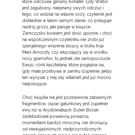
które odczuwa główny bohater. Gdy Wiktor
jest zagubiony, niepewny swych odczuć i
tego, co widział na własne oczy, czytelnik jest
dokładnie w takim samym stanie, co potęguje
nastrój grozy, jaki panuje w książce.
Zamczysko bowiem jest dość upiorne, i choć
na współczesnym czytelniku nie zrobi już
specjalnego wrażenia leżący w łóżku trup
Marii Arnoszty czy włączający się w środku
nocy gramofon, to jednak złe samopoczucie
Ewusi, córki kasztelana, które pogłębia się,
gdy mała przebywa w zamku (zupełnie, jakby
ten wysysał z niej siły witalne!) jest już mocno
niepokojące.
Choć książka nie jest pozbawiona zabawnych
fragmentów, ciężar gatunkowy jest zupełnie
inny niż w Arystokratkach. Evžen Boček
zadebiutował powieścią poważną,
momentami bardzo mroczną, nie stroniącą
od niewyjaśnionych, nadprzyrodzonych