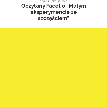
NASTĘPNY WPIS
Oczytany Facet o „Małym
eksperymencie ze
szczęściem”