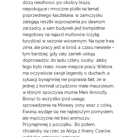
dozą nieufności, po okolicy krążą
niepokojące i mroczne plotki na temat
poprzedniego kasztelana, w zamczysku
zalegają resztki wyposażenia po dawnym
zarządcy, a sam budynek jest kompletnie
niegotowy na najazd muflonów (czytaj:
turystów) w sezonie wiosennym. Na razie trwa
zima, ale pracy jest w bród, a czasu niewiele –
tym bardziej, gdy cały zamek usiłują
doprowadzić do ładu cztery osoby. Jakby
tego było mało, nowe miejsce pracy Wiktora
ma oczywiście swoje legendy o duchach, a
sytuacji bynajmniej nie poprawia fakt, że w
jednej z komnat urządzono małe mauzoleum,
w którym spoczywa mumia
Marii Arnoszty.
Biorąc to wszystko pod uwagę,
sprowadzenie na Morawy żony wraz z córką
Ewunią wydaje się nie najlepszym pomysłem,
ale mężczyzna nie traci animuszu.
Przynajmniej z początku… Bo potem,
chciałoby się rzec za Alicją z Krainy Czarów,