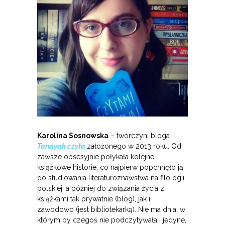
Karolina Sosnowska
– twórczyni bloga
Tanayah czyta
założonego w 2013 roku. Od
zawsze obsesyjnie połykała kolejne
książkowe historie, co najpierw popchnęło ją
do studiowania literaturoznawstwa na filologii
polskiej, a później do związania życia z
książkami tak prywatnie (blog), jak i
zawodowo (jest bibliotekarką). Nie ma dnia, w
którym by czegoś nie podczytywała i jedyne,