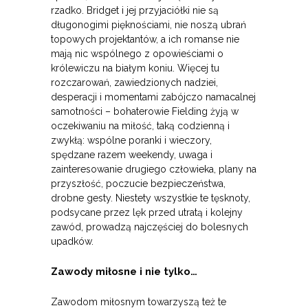
rzadko. Bridget i jej przyjaciółki nie są
długonogimi pięknościami, nie noszą ubrań
topowych projektantów, a ich romanse nie
mają nic wspólnego z opowieściami o
królewiczu na białym koniu. Więcej tu
rozczarowań, zawiedzionych nadziei,
desperacji i momentami zabójczo namacalnej
samotności – bohaterowie Fielding żyją w
oczekiwaniu na miłość, taką codzienną i
zwykłą: wspólne poranki i wieczory,
spędzane razem weekendy, uwaga i
zainteresowanie drugiego człowieka, plany na
przyszłość, poczucie bezpieczeństwa,
drobne gesty. Niestety wszystkie te tęsknoty,
podsycane przez lęk przed utratą i kolejny
zawód, prowadzą najczęściej do bolesnych
upadków.
Zawody miłosne i nie tylko…
Zawodom miłosnym towarzyszą też te