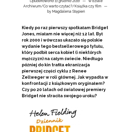
Opublikowano 11 grudnia 2016
w dziale
Archiwum
/
Co warto czytać?
/
Książka czy film
by
Magdalena Stępień
Kiedy po raz pierwszy spotkałam Bridget
Jones, miałam nie więcej niż 12 lat. Był
rok 2000 i wówczas ukazało się polskie
wydanie tego bestsellerowego tytułu,
który podbił serca kobiet (i niektórych
mężczyzn) na całym świecie. Niedługo
później do kin trafiła ekranizacja
pierwszej części cyklu z Renee
Zellweger w roli głównej. Jak wypadła w
konfrontacji z książkowym oryginałem?
Czy po 20 latach od światowej premiery
Bridget nie straciła swojego uroku?