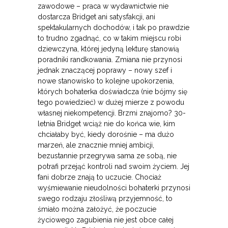
zawodowe – praca w wydawnictwie nie
dostarcza Bridget ani satysfakcji, ani
spektakularnych dochodów, i tak po prawdzie
to trudno zgadnąć, co w takim miejscu robi
dziewczyna, której jedyną lekturę stanowią
poradniki randkowania. Zmiana nie przynosi
jednak znaczącej poprawy – nowy szef i
nowe stanowisko to kolejne upokorzenia,
których bohaterka doświadcza (nie bójmy się
tego powiedzieć) w dużej mierze z powodu
własnej niekompetencji. Brzmi znajomo? 30-
letnia Bridget wciąż nie do końca wie, kim
chciałaby być, kiedy dorośnie – ma dużo
marzeń, ale znacznie mniej ambicji,
bezustannie przegrywa sama ze sobą, nie
potrafi przejąć kontroli nad swoim życiem. Jej
fani dobrze znają to uczucie. Chociaż
wyśmiewanie nieudolności bohaterki przynosi
swego rodzaju złośliwą przyjemność, to
śmiało można założyć, że poczucie
życiowego zagubienia nie jest obce całej