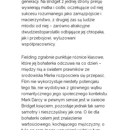
generacji. Na Bridget z jednej strony presję
wywierają matka i ciotki, oczekujące od niej
sukcesu rozumianego jako zamążpójście i
macierzyństwo, z drugiej zaś są ludzie
młodsi od niej – zarówno atrakcyjne
dwudziestoparolatki odbijające jej chłopaka,
jak i przebojowi, wyluzowani
współpracownicy.
Fielding zgrabnie punktuje różnice klasowe,
które jej bohaterka odczuwa na co dzień –
między nią a światem prawników ze
środowiska Marka rozpościera się przepaść.
Film nie wykorzystuje niestety potencjału
tego tła, nie wydobywa z głównego wątku
romantycznego jego społecznego kontekstu:
Mark Darcy w pewnym sensie jest w świecie
Bridget księciem, pozostaje jednak tak samo
samotny i nieszczęśliwy jak ona. O ile dla
bohaterki celem jest znalezienie
wartościowego, kochającego mężczyzny, o