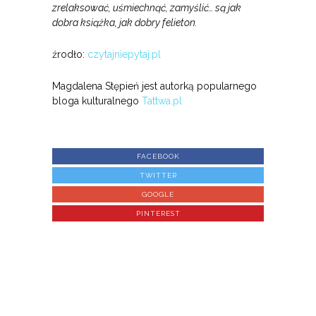
zrelaksować, uśmiechnąć, zamyślić… są jak
dobra książka, jak dobry felieton.
źrodło:
czytajniepytaj.pl
Magdalena Stępień jest autorką popularnego
bloga kulturalnego
Tattwa.pl
FACEBOOK
TWITTER
GOOGLE
PINTEREST