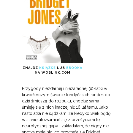
ZNAJDŹ
KSIĄŻKĘ
LUB
EBOOKA
NA WOBLINK.COM
Przygody niezdarnej i niezaradnej 30-latki w
krwiożerczym świecie londyńskich randek do
dziś śmieszą do rozpuku, chociaż sama
śmieję się z nich inaczej niż 16 lat temu. Jako
nastolatka nie sądziłam, że kiedykolwiek będę
w stanie utożsamiać się z przeżyciami tej
neurotycznej gapy i zakładałam, że nigdy nie
spotka mnie nic, co przytrafia się Bridget.