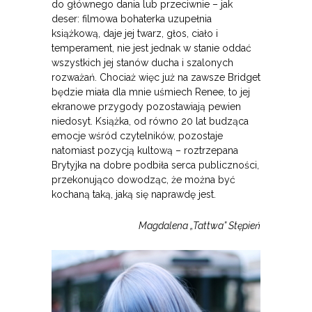
do głównego dania lub przeciwnie – jak
deser: filmowa bohaterka uzupełnia
książkową, daje jej twarz, głos, ciało i
temperament, nie jest jednak w stanie oddać
wszystkich jej stanów ducha i szalonych
rozważań. Chociaż więc już na zawsze Bridget
będzie miała dla mnie uśmiech Renee, to jej
ekranowe przygody pozostawiają pewien
niedosyt. Książka, od równo 20 lat budząca
emocje wśród czytelników, pozostaje
natomiast pozycją kultową – roztrzepana
Brytyjka na dobre podbiła serca publiczności,
przekonująco dowodząc, że można być
kochaną taką, jaką się naprawdę jest.
Magdalena „Tattwa” Stępień