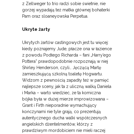
z Zellweger to trio radzi sobie świetnie, nie
gorzej wypadają też matka głównej bohaterki
Pam oraz sloaneyowska Perpetua.
Ukryte żarty
Ukrytych żartów castingowych jest tu więcej:
kiedy poznajemy Jude, płacze ona w łazience
z powodu Podłego Richarda – fani „Harry’ego
Pottera” prawdopodobnie rozpoznają w niej
Shirley Henderson, czyli… Jęczącą Martę
zamieszkującą szkolną toaletę Hogwartu.
Widzom z pewnością zapadły też w pamięć
najlepsze sceny, jak ta z uliczną walką Daniela
i Marka – warto wiedzieć, że ta komiczna
bójka była w dużej mierze improwizowana –
Grant i Firth nieporadnie wymachujący
kończynami nie tyle grają, co prezentują
autentycznego ducha walki współczesnych
angielskich dżentelmentów, którzy z
prawdziwym mordobiciem nie mieli raczej