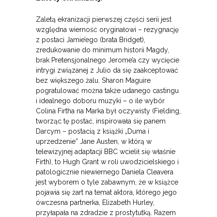
Zaletą ekranizacji pierwszej części serii jest
względna wierność oryginałowi – rezygnację
z postaci Jamie’ego (brata Bridget),
zredukowanie do minimum historii Magdy,
brak Pretensjonalnego Jerome’a czy wycięcie
intrygi związanej z Julio da się zaakceptować
bez większego żalu. Sharon Maguire
pogratulować można także udanego castingu
i idealnego doboru muzyki – o ile wybór
Colina Firtha na Marka był oczywisty (Fielding,
tworząc tę postać, inspirowała się panem
Darcym – postacią z książki „Duma i
uprzedzenie” Jane Austen, w którą w
telewizyjnej adaptacji BBC wcielił się właśnie
Firth), to Hugh Grant w roli uwodzicielskiego i
patologicznie niewiernego Daniela Cleavera
jest wyborem o tyle zabawnym, że w książce
pojawia się żart na temat aktora, którego jego
ówczesna partnerka, Elizabeth Hurley,
przyłapała na zdradzie z prostytutką. Razem