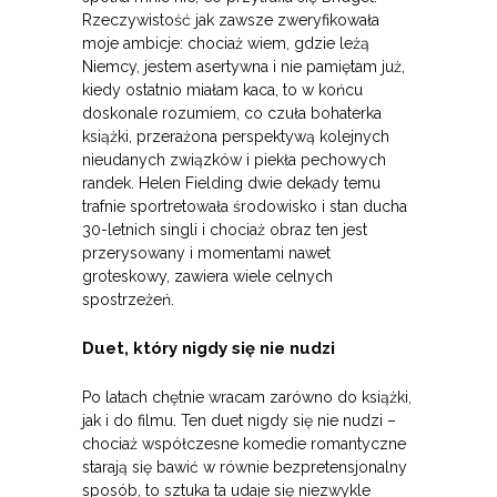
Rzeczywistość jak zawsze zweryfikowała
moje ambicje: chociaż wiem, gdzie leżą
Niemcy, jestem asertywna i nie pamiętam już,
kiedy ostatnio miałam kaca, to w końcu
doskonale rozumiem, co czuła bohaterka
książki, przerażona perspektywą kolejnych
nieudanych związków i piekła pechowych
randek. Helen Fielding dwie dekady temu
trafnie sportretowała środowisko i stan ducha
30-letnich singli i chociaż obraz ten jest
przerysowany i momentami nawet
groteskowy, zawiera wiele celnych
spostrzeżeń.
Duet, który nigdy się nie nudzi
Po latach chętnie wracam zarówno do książki,
jak i do filmu. Ten duet nigdy się nie nudzi –
chociaż współczesne komedie romantyczne
starają się bawić w równie bezpretensjonalny
sposób, to sztuka ta udaje się niezwykle