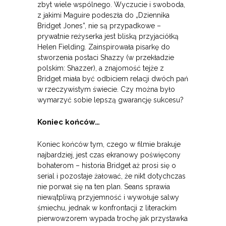
zbyt wiele wspólnego. Wyczucie i swoboda,
z jakimi Maguire podeszła do „Dziennika
Bridget Jones”, nie są przypadkowe –
prywatnie reżyserka jest bliską przyjaciółką
Helen Fielding. Zainspirowała pisarkę do
stworzenia postaci Shazzy (w przekładzie
polskim: Shazzer), a znajomość tejże z
Bridget miała być odbiciem relacji dwóch pań
w rzeczywistym świecie. Czy można było
wymarzyć sobie lepszą gwarancję sukcesu?
Koniec końców…
Koniec końców tym, czego w filmie brakuje
najbardziej, jest czas ekranowy poświęcony
bohaterom – historia Bridget aż prosi się o
serial i pozostaje żałować, że nikt dotychczas
nie porwał się na ten plan. Seans sprawia
niewątpliwą przyjemność i wywołuje salwy
śmiechu, jednak w konfrontacji z literackim
pierwowzorem wypada trochę jak przystawka