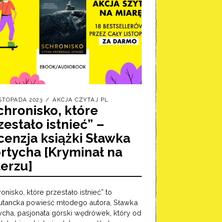
ISTOPADA 2023
AKCJA CZYTAJ PL
chronisko, które
zestało istnieć” –
cenzja książki Sławka
rtycha [Kryminał na
lerzu]
onisko, które przestało istnieć” to
utancka powieść młodego autora, Sławka
ycha, pasjonata górski wędrówek, który od