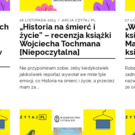
28 LISTOPADA 2023
AKCJA CZYTAJ PL
27 L
ach
„Historia na śmierć i
„W
życie” – recenzja książki
ks
Wojciecha Tochmana
Ma
w
[Niepoczytalna]
ks
Nie przypominam sobie, żeby kiedykolwiek
Robe
jakikolwiek reportaż wywołał we mnie tyle
żadn
emocji, co Historia na śmierć i życie, a przecież
nazw
mam za …
że o