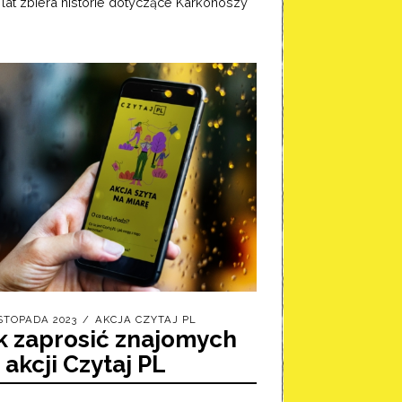
u lat zbiera historie dotyczące Karkonoszy
ISTOPADA 2023
AKCJA CZYTAJ PL
k zaprosić znajomych
 akcji Czytaj PL