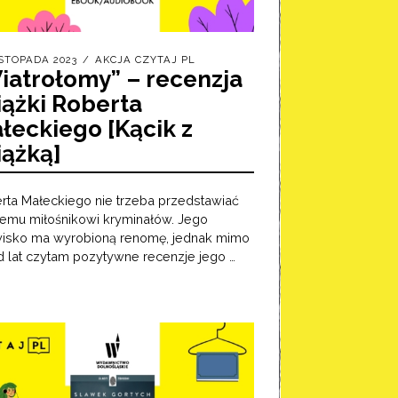
ISTOPADA 2023
AKCJA CZYTAJ PL
iatrołomy” – recenzja
iążki Roberta
łeckiego [Kącik z
iążką]
rta Małeckiego nie trzeba przedstawiać
emu miłośnikowi kryminałów. Jego
isko ma wyrobioną renomę, jednak mimo
d lat czytam pozytywne recenzje jego …