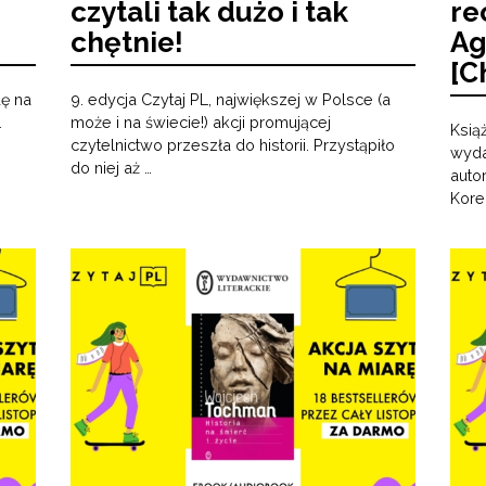
czytali tak dużo i tak
re
chętnie!
Ag
[C
dę na
9. edycja Czytaj PL, największej w Polsce (a
L
może i na świecie!) akcji promującej
Ksią
czytelnictwo przeszła do historii. Przystąpiło
wyda
do niej aż …
auto
Kore