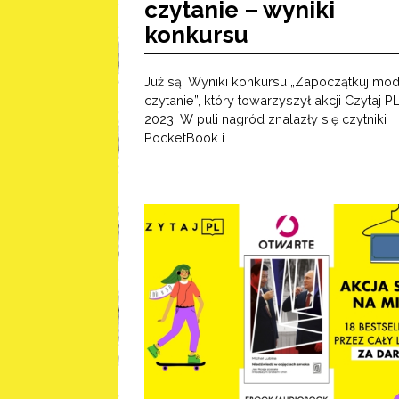
czytanie – wyniki
konkursu
Już są! Wyniki konkursu „Zapoczątkuj mo
czytanie”, który towarzyszył akcji Czytaj P
2023! W puli nagród znalazły się czytniki
PocketBook i …