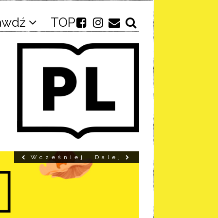
awdź
TOP
Wcześniej
Dalej