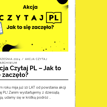
RZEŚNIA 2024
AKCJA CZYTAJ
ARCHIWUM
cja Czytaj PL – Jak to
ę zaczęło?
m roku mija już 10 LAT od powstania akcji
aj PL! Zanim wystartujemy z dziesiątą
ją, udamy się w krótką podróż …