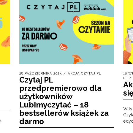
28 PAŹDZIERNIKA 2025
AKCJA CZYTAJ PL
18 W
Czytaj PL
PL
/
Ak
przedpremierowo dla
si
użytkowników
Lubimyczytać – 18
W ty
bestsellerów książek za
Czyt
darmo
a
edyc