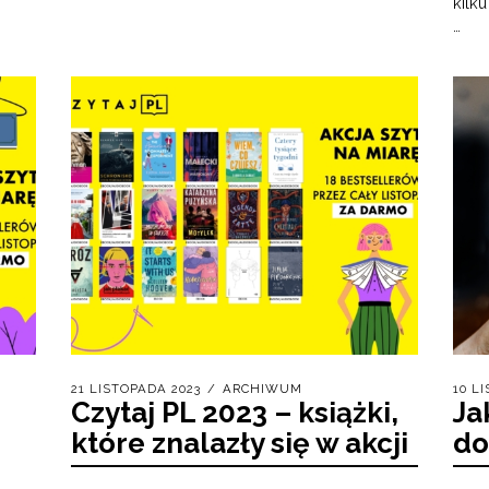
kilk
…
21 LISTOPADA 2023
ARCHIWUM
10 L
Czytaj PL 2023 – książki,
Ja
które znalazły się w akcji
do