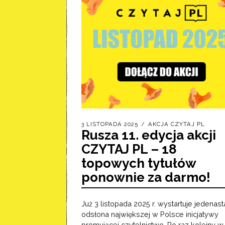
3 LISTOPADA 2025
AKCJA CZYTAJ PL
Rusza 11. edycja akcji
CZYTAJ PL – 18
topowych tytułów
ponownie za darmo!
Już 3 listopada 2025 r. wystartuje jedenast
odsłona największej w Polsce inicjatywy
promującej czytelnictwo. Po raz kolejny w