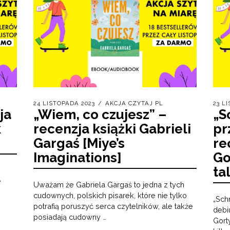
24 LISTOPADA 2023
AKCJA CZYTAJ PL
23 L
ja
„Wiem, co czujesz” –
„S
k
recenzja książki Gabrieli
pr
Gargaś [Miye’s
re
Imaginations]
Go
ta
e
Uważam że Gabriela Gargaś to jedna z tych
cudownych, polskich pisarek, które nie tylko
„Schr
potrafią poruszyć serca czytelników, ale także
debi
posiadają cudowny …
Gort