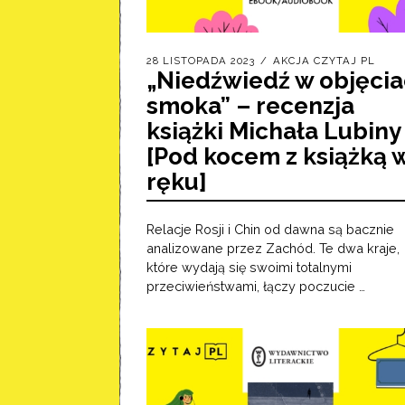
28 LISTOPADA 2023
AKCJA CZYTAJ PL
„Niedźwiedź w objęci
smoka” – recenzja
książki Michała Lubiny
[Pod kocem z książką 
ręku]
Relacje Rosji i Chin od dawna są bacznie
analizowane przez Zachód. Te dwa kraje,
które wydają się swoimi totalnymi
przeciwieństwami, łączy poczucie …