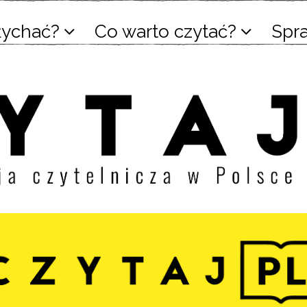
łychać?
Co warto czytać?
Spr